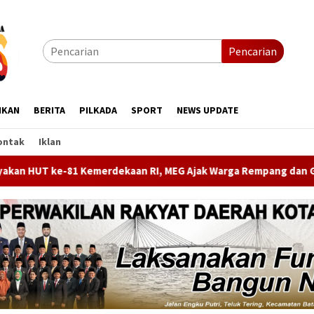
Pencarian
IKAN
BERITA
PILKADA
SPORT
NEWS UPDATE
ontak
Iklan
aan RI, MEG Ajak Warga Rempang dan Galang Ikut Perlombaan