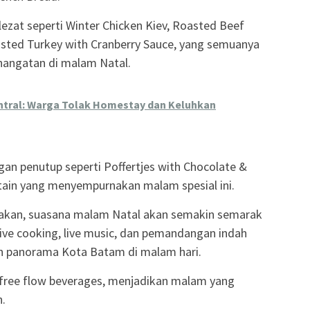
zat seperti Winter Chicken Kiev, Roasted Beef
asted Turkey with Cranberry Sauce, yang semuanya
hangatan di malam Natal.
entral: Warga Tolak Homestay dan Keluhkan
gan penutup seperti Poffertjes with Chocolate &
tain yang menyempurnakan malam spesial ini.
njakan, suasana malam Natal akan semakin semarak
live cooking, live music, dan pemandangan indah
n panorama Kota Batam di malam hari.
free flow beverages, menjadikan malam yang
n.