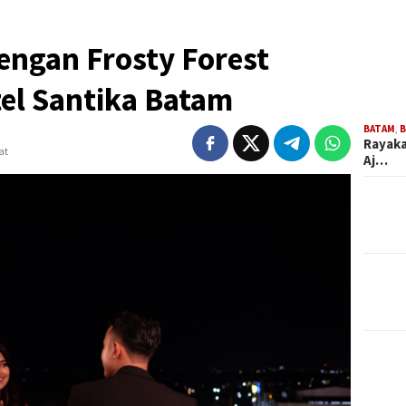
engan Frosty Forest
tel Santika Batam
BATAM
,
B
Rayaka
at
Aj…