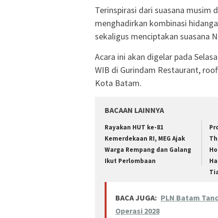
Terinspirasi dari suasana musim d
menghadirkan kombinasi hidanga
sekaligus menciptakan suasana N
Acara ini akan digelar pada Selas
WIB di Gurindam Restaurant, roo
Kota Batam.
BACAAN LAINNYA
Rayakan HUT ke-81
Pr
Kemerdekaan RI, MEG Ajak
Th
Warga Rempang dan Galang
Ho
Ikut Perlombaan
Ha
Ti
BACA JUGA:
PLN Batam Tanc
Operasi 2028