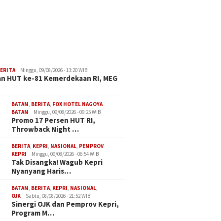
ERITA
Minggu, 09/08/2026 - 13:20 WIB
n HUT ke-81 Kemerdekaan RI, MEG
BATAM
,
BERITA
,
FOX HOTEL NAGOYA
BATAM
Minggu, 09/08/2026 - 09:25 WIB
Promo 17 Persen HUT RI,
Throwback Night …
BERITA
,
KEPRI
,
NASIONAL
,
PEMPROV
KEPRI
Minggu, 09/08/2026 - 06:54 WIB
Tak Disangka! Wagub Kepri
Nyanyang Haris…
BATAM
,
BERITA
,
KEPRI
,
NASIONAL
,
OJK
Sabtu, 08/08/2026 - 21:52 WIB
Sinergi OJK dan Pemprov Kepri,
Program M…