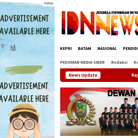
Loncat
tutup
ke
konten
KEPRI
BATAM
NASIONAL
PENDID
PEDOMAN MEDIA SIBER
Redaksi
K
News Update
Rayakan HUT ke-81 Kemerdek