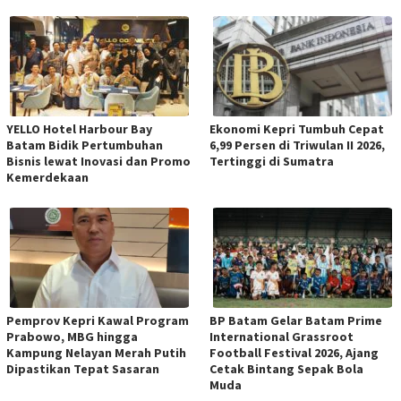
YELLO Hotel Harbour Bay
Ekonomi Kepri Tumbuh Cepat
Batam Bidik Pertumbuhan
6,99 Persen di Triwulan II 2026,
Bisnis lewat Inovasi dan Promo
Tertinggi di Sumatra
Kemerdekaan
Pemprov Kepri Kawal Program
BP Batam Gelar Batam Prime
Prabowo, MBG hingga
International Grassroot
Kampung Nelayan Merah Putih
Football Festival 2026, Ajang
Dipastikan Tepat Sasaran
Cetak Bintang Sepak Bola
Muda