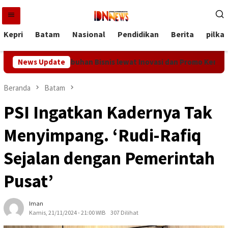
Loncat
ke
konten
Kepri
Batam
Nasional
Pendidikan
Berita
pilka
Bidik Pertumbuhan Bisnis lewat Inovasi dan Promo Kemerdekaan
News Update
Beranda
Batam
PSI Ingatkan Kadernya Tak
Menyimpang. ‘Rudi-Rafiq
Sejalan dengan Pemerintah
Pusat’
Iman
Kamis, 21/11/2024 - 21:00 WIB
307 Dilihat