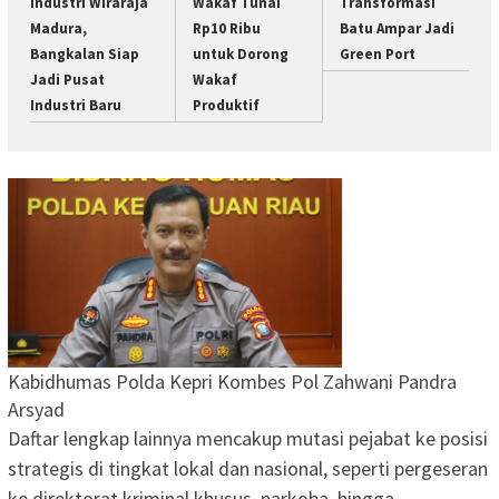
Industri Wiraraja
Wakaf Tunai
Transformasi
Madura,
Rp10 Ribu
Batu Ampar Jadi
Bangkalan Siap
untuk Dorong
Green Port
Jadi Pusat
Wakaf
Industri Baru
Produktif
Kabidhumas Polda Kepri Kombes Pol Zahwani Pandra
Arsyad
Daftar lengkap lainnya mencakup mutasi pejabat ke posisi
strategis di tingkat lokal dan nasional, seperti pergeseran
ke direktorat kriminal khusus, narkoba, hingga