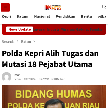
Loncat
ke
konten
Kepri
Batam
Nasional
Pendidikan
Berita
pilka
eken MoU Kawasan Industri Wiraraja Madura, Bangkalan Siap Jadi
News Update
Beranda
Batam
Polda Kepri Alih Tugas dan
Mutasi 18 Pejabat Utama
Iman
Senin, 30/12/2024 - 18:47 WIB
688 Dilihat