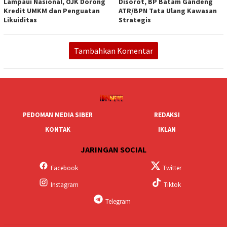
Lampaui Nasional, OJK Dorong
Disorot, BP Batam Gandeng
Kredit UMKM dan Penguatan
ATR/BPN Tata Ulang Kawasan
Likuiditas
Strategis
Tambahkan Komentar
PEDOMAN MEDIA SIBER
REDAKSI
KONTAK
IKLAN
JARINGAN SOCIAL
Facebook
Twitter
Instagram
Tiktok
Telegram