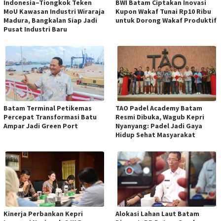
Indonesia–Tiongkok Teken
BWI Batam Ciptakan Inovasi
MoU Kawasan Industri Wiraraja
Kupon Wakaf Tunai Rp10 Ribu
Madura, Bangkalan Siap Jadi
untuk Dorong Wakaf Produktif
Pusat Industri Baru
Batam Terminal Petikemas
TAO Padel Academy Batam
Percepat Transformasi Batu
Resmi Dibuka, Wagub Kepri
Ampar Jadi Green Port
Nyanyang: Padel Jadi Gaya
Hidup Sehat Masyarakat
Kinerja Perbankan Kepri
Alokasi Lahan Laut Batam