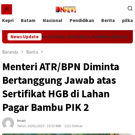
Loncat
ke
konten
Kepri
Batam
Nasional
Pendidikan
Berita
pilka
Tipis pada Juli 2026, BI Pastikan Stabilitas Ekonomi Tetap Terja
News Update
Beranda
Berita
Menteri ATR/BPN Diminta
Bertanggung Jawab atas
Sertifikat HGB di Lahan
Pagar Bambu PIK 2
Iman
Senin, 20/01/2025 - 15:51 WIB
1121 Dilihat