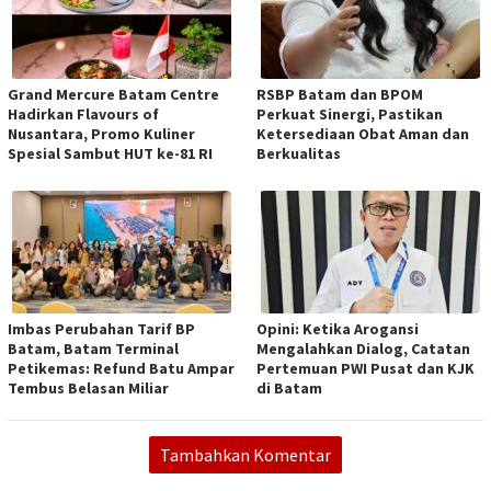
Grand Mercure Batam Centre
RSBP Batam dan BPOM
Hadirkan Flavours of
Perkuat Sinergi, Pastikan
Nusantara, Promo Kuliner
Ketersediaan Obat Aman dan
Spesial Sambut HUT ke-81 RI
Berkualitas
Imbas Perubahan Tarif BP
Opini: Ketika Arogansi
Batam, Batam Terminal
Mengalahkan Dialog, Catatan
Petikemas: Refund Batu Ampar
Pertemuan PWI Pusat dan KJK
Tembus Belasan Miliar
di Batam
Tambahkan Komentar