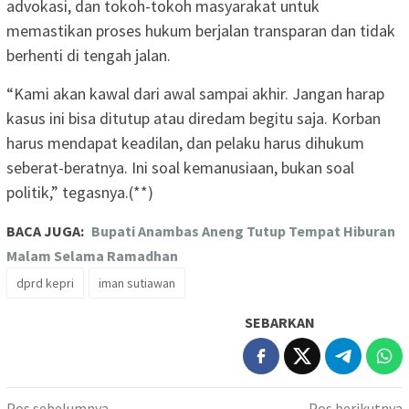
advokasi, dan tokoh-tokoh masyarakat untuk
memastikan proses hukum berjalan transparan dan tidak
berhenti di tengah jalan.
“Kami akan kawal dari awal sampai akhir. Jangan harap
kasus ini bisa ditutup atau diredam begitu saja. Korban
harus mendapat keadilan, dan pelaku harus dihukum
seberat-beratnya. Ini soal kemanusiaan, bukan soal
politik,” tegasnya.(**)
BACA JUGA:
Bupati Anambas Aneng Tutup Tempat Hiburan
Malam Selama Ramadhan
dprd kepri
iman sutiawan
SEBARKAN
Navigasi
Pos sebelumnya
Pos berikutnya