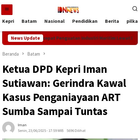
Loncat
ke
konten
Kepri
Batam
Nasional
Pendidikan
Berita
pilka
BP Batam Percepat Penguatan Industri Maritim Lewat IMOX 2026
News Update
Beranda
Batam
Ketua DPD Kepri Iman
Sutiawan: Gerindra Kawal
Kasus Penganiayaan ART
Sumba Sampai Tuntas
Iman
Senin, 23/06/2025 - 17:59 WIB
5696 Dilihat