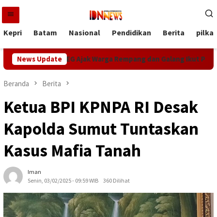
Loncat
ke
konten
Kepri
Batam
Nasional
Pendidikan
Berita
pilka
kaan RI, MEG Ajak Warga Rempang dan Galang Ikut Perlombaan
News Update
Beranda
Berita
Ketua BPI KPNPA RI Desak
Kapolda Sumut Tuntaskan
Kasus Mafia Tanah
Iman
Senin, 03/02/2025 - 09:59 WIB
360 Dilihat