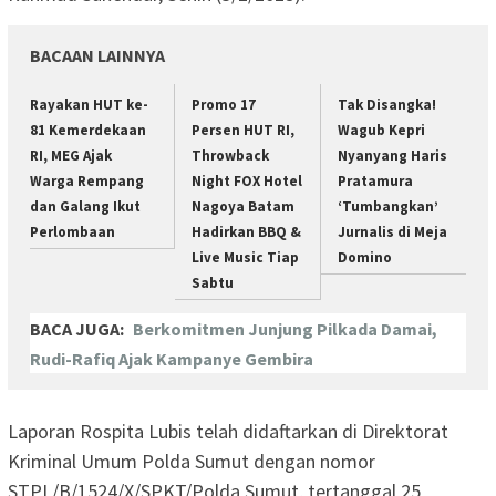
BACAAN LAINNYA
Rayakan HUT ke-
Promo 17
Tak Disangka!
81 Kemerdekaan
Persen HUT RI,
Wagub Kepri
RI, MEG Ajak
Throwback
Nyanyang Haris
Warga Rempang
Night FOX Hotel
Pratamura
dan Galang Ikut
Nagoya Batam
‘Tumbangkan’
Perlombaan
Hadirkan BBQ &
Jurnalis di Meja
Live Music Tiap
Domino
Sabtu
BACA JUGA:
Berkomitmen Junjung Pilkada Damai,
Rudi-Rafiq Ajak Kampanye Gembira
Laporan Rospita Lubis telah didaftarkan di Direktorat
Kriminal Umum Polda Sumut dengan nomor
STPL/B/1524/X/SPKT/Polda Sumut, tertanggal 25