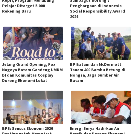
Kepri, Program Menabung
Sumbagut Borong 7
Pelajar Ditarget 5.000
Penghargaan di Indonesia
Rekening Baru
Social Responsibility Award
2026
Jelang Grand Opening, Fox
BP Batam dan McDermott
Nagoya Batam Gandeng UMKM
Tanam 400 Bambu Betung di
BI dan Komunitas Cosplay
Nongsa, Jaga Sumber Air
Dorong Ekonomi Lokal
Batam
BPS: Sensus Ekonomi 2026
Energi Surya Hadirkan Air
Penting untuk Memotret
Bersih dan Dorong Ekonomi