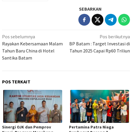
SEBARKAN
Navigasi
Pos sebelumnya
Pos berikutnya
pos
Rayakan Kebersamaan Malam
BP Batam : Target Investasi di
Tahun Baru China di Hotel
Tahun 2025 Capai Rp60 Triliun
Santika Batam
POS TERKAIT
Sinergi OJK dan Pemprov
Pertamina Patra Niaga