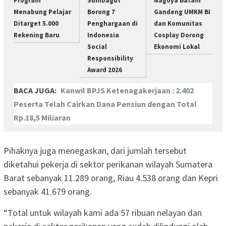
Program
Sumbagut
Nagoya Batam
Menabung Pelajar
Borong 7
Gandeng UMKM BI
Ditarget 5.000
Penghargaan di
dan Komunitas
Rekening Baru
Indonesia
Cosplay Dorong
Social
Ekonomi Lokal
Responsibility
Award 2026
BACA JUGA:
Kanwil BPJS Ketenagakerjaan : 2.402
Peserta Telah Cairkan Dana Pensiun dengan Total
Rp.18,5 Miliaran
Pihaknya juga menegaskan, dari jumlah tersebut
diketahui pekerja di sektor perikanan wilayah Sumatera
Barat sebanyak 11.289 orang, Riau 4.538 orang dan Kepri
sebanyak 41.679 orang.
“Total untuk wilayah kami ada 57 ribuan nelayan dan