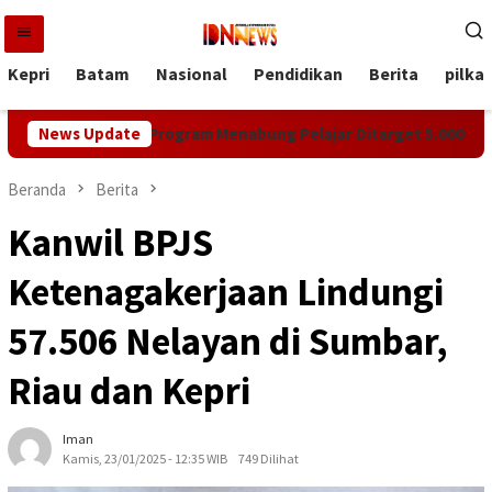
Loncat
ke
konten
Kepri
Batam
Nasional
Pendidikan
Berita
pilka
emprov Kepri, Program Menabung Pelajar Ditarget 5.000 Rekening
News Update
Beranda
Berita
Kanwil BPJS
Ketenagakerjaan Lindungi
57.506 Nelayan di Sumbar,
Riau dan Kepri
Iman
Kamis, 23/01/2025 - 12:35 WIB
749 Dilihat