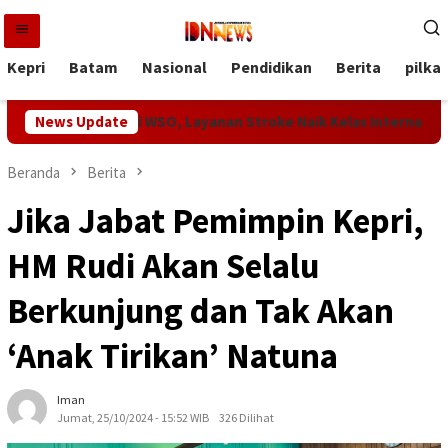
Loncat
ke
konten
Kepri
Batam
Nasional
Pendidikan
Berita
pilka
n Tertinggi WSO, Layanan Stroke Naik Kelas Internasional
News Update
Beranda
Berita
Jika Jabat Pemimpin Kepri,
HM Rudi Akan Selalu
Berkunjung dan Tak Akan
‘Anak Tirikan’ Natuna
Iman
Jumat, 25/10/2024 - 15:52 WIB
326 Dilihat