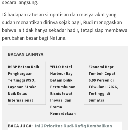
secara langsung.
Di hadapan ratusan simpatisan dan masyarakat yang
sudah menantikan dirinya sejak pagi, Rudi menegaskan
bahwa ia tidak hanya sekadar hadir, tetapi siap membawa
perubahan besar bagi Natuna.
BACAAN LAINNYA
RSBP Batam Raih
YELLO Hotel
Ekonomi Kepri
Penghargaan
Harbour Bay
Tumbuh Cepat
Tertinggi WSO,
Batam Bidik
6,99 Persen di
Layanan Stroke
Pertumbuhan
Triwulan II 2026,
Naik Kelas
Bisnis lewat
Tertinggi di
Internasional
Inovasi dan
Sumatra
Promo
Kemerdekaan
BACA JUGA:
Ini 2 Prioritas Rudi-Rafiq Kembalikan