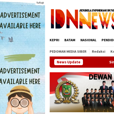
Loncat
tutup
ke
konten
KEPRI
BATAM
NASIONAL
PENDID
PEDOMAN MEDIA SIBER
Redaksi
K
News Update
Sinergi OJK dan Pemprov Kepri,