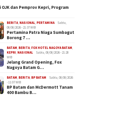
i OJK dan Pemprov Kepri, Program
BERITA
,
NASIONAL
,
PERTAMINA
Sabtu,
08/08/2026 - 21:37 WIB
Pertamina Patra Niaga Sumbagut
Borong 7 …
BATAM
,
BERITA
,
FOX HOTEL NAGOYA BATAM
,
KEPRI
,
NASIONAL
Sabtu, 08/08/2026 - 21:28
WIB
Jelang Grand Opening, Fox
Nagoya Batam G…
BATAM
,
BERITA
,
BP BATAM
Sabtu, 08/08/2026
- 11:07 WIB
BP Batam dan McDermott Tanam
400 Bambu B…