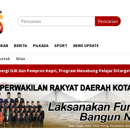
Pencarian
IKAN
BERITA
PILKADA
SPORT
NEWS UPDATE
ontak
Iklan
 Program Menabung Pelajar Ditarget 5.000 Rekening Baru