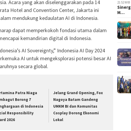
esia. Acara yang akan diselenggarakan pada 14
21:52 WIB
Sinerg
ta Hotel and Convention Center, Jakarta ini
M…
lam mendukung kedaulatan AI di Indonesia.
 berharap dapat memperkokoh fondasi utama dalam
ncapai kemandirian digital di Indonesia.
nesia’s AI Sovereignty,” Indonesia AI Day 2024
rkemuka AI untuk mengeksplorasi potensi besar AI
ruhnya secara global.
rtamina Patra Niaga
Jelang Grand Opening, Fox
mbagut Borong 7
Nagoya Batam Gandeng
nghargaan di Indonesia
UMKM BI dan Komunitas
cial Responsibility
Cosplay Dorong Ekonomi
ard 2026
Lokal