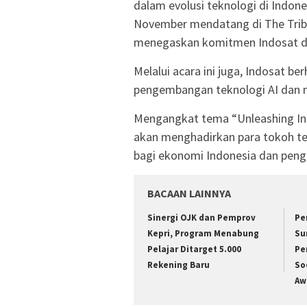
dalam evolusi teknologi di Indon
November mendatang di The Tribra
menegaskan komitmen Indosat da
Melalui acara ini juga, Indosat
pengembangan teknologi AI dan me
Mengangkat tema “Unleashing Indo
akan menghadirkan para tokoh te
bagi ekonomi Indonesia dan penga
BACAAN LAINNYA
Sinergi OJK dan Pemprov
Pe
Kepri, Program Menabung
Su
Pelajar Ditarget 5.000
Pe
Rekening Baru
So
Aw