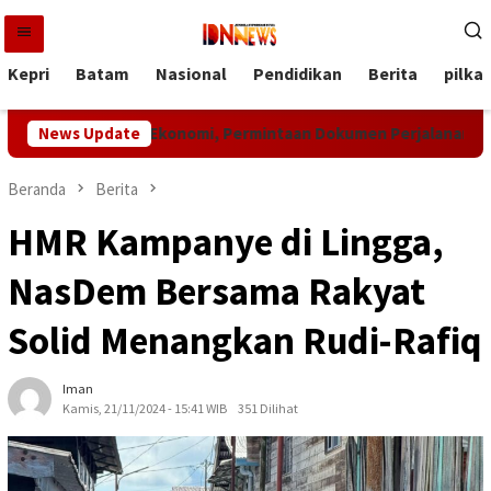
Loncat
ke
konten
Kepri
Batam
Nasional
Pendidikan
Berita
pilka
k Aktivitas Ekonomi, Permintaan Dokumen Perjalanan di Batam 
News Update
Beranda
Berita
HMR Kampanye di Lingga,
NasDem Bersama Rakyat
Solid Menangkan Rudi-Rafiq
Iman
Kamis, 21/11/2024 - 15:41 WIB
351 Dilihat