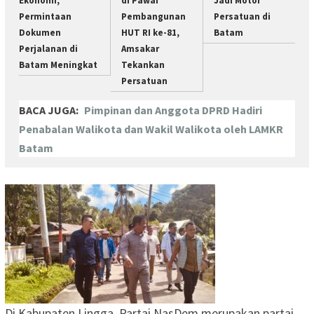
Ekonomi,
di Pawai
Jadi Motor
Permintaan
Pembangunan
Persatuan di
Dokumen
HUT RI ke-81,
Batam
Perjalanan di
Amsakar
Batam Meningkat
Tekankan
Persatuan
BACA JUGA:
Pimpinan dan Anggota DPRD Hadiri
Penabalan Walikota dan Wakil Walikota oleh LAMKR
Batam
Di Kabupaten Lingga, Partai NasDem merupakan partai