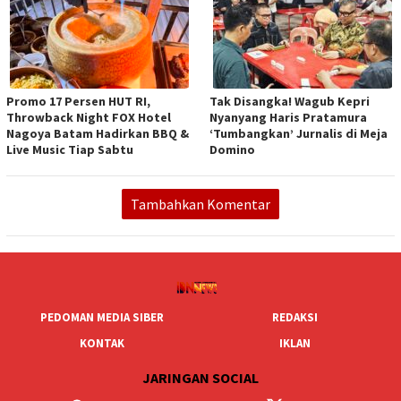
Promo 17 Persen HUT RI,
Tak Disangka! Wagub Kepri
Throwback Night FOX Hotel
Nyanyang Haris Pratamura
Nagoya Batam Hadirkan BBQ &
‘Tumbangkan’ Jurnalis di Meja
Live Music Tiap Sabtu
Domino
Tambahkan Komentar
PEDOMAN MEDIA SIBER
REDAKSI
KONTAK
IKLAN
JARINGAN SOCIAL