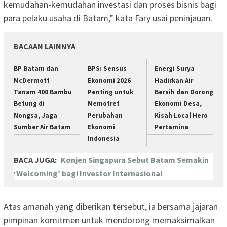
kemudahan-kemudahan investasi dan proses bisnis bagi
para pelaku usaha di Batam,” kata Fary usai peninjauan.
BACAAN LAINNYA
BP Batam dan
BPS: Sensus
Energi Surya
McDermott
Ekonomi 2026
Hadirkan Air
Tanam 400 Bambu
Penting untuk
Bersih dan Dorong
Betung di
Memotret
Ekonomi Desa,
Nongsa, Jaga
Perubahan
Kisah Local Hero
Sumber Air Batam
Ekonomi
Pertamina
Indonesia
BACA JUGA:
Konjen Singapura Sebut Batam Semakin
‘Welcoming’ bagi Investor Internasional
Atas amanah yang diberikan tersebut, ia bersama jajaran
pimpinan komitmen untuk mendorong memaksimalkan