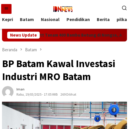
Loncat
ke
konten
Kepri
Batam
Nasional
Pendidikan
Berita
pilka
am dan McDermott Tanam 400 Bambu Betung di Nongsa, Jaga Sum
News Update
Beranda
Batam
BP Batam Kawal Investasi
Industri MRO Batam
Iman
Rabu, 19/03/2025 - 17:05 WIB
269 Dilihat