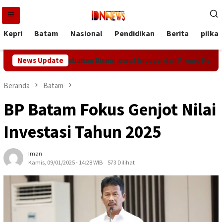
Loncat
ke
konten
Kepri
Batam
Nasional
Pendidikan
Berita
pilka
m Bidik Pertumbuhan Bisnis lewat Inovasi dan Promo Kemerdeka
News Update
Beranda
Batam
BP Batam Fokus Genjot Nilai
Investasi Tahun 2025
Iman
Kamis, 09/01/2025 - 14:28 WIB
573 Dilihat