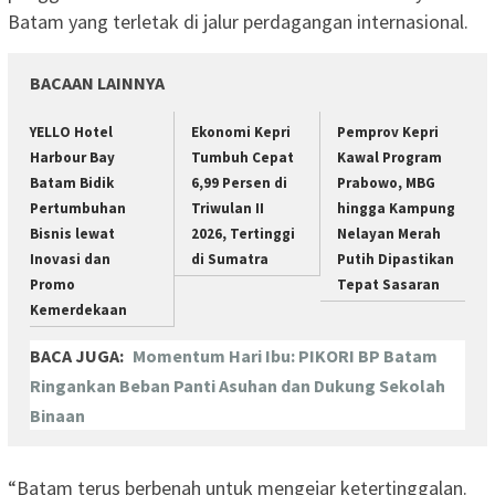
Batam yang terletak di jalur perdagangan internasional.
BACAAN LAINNYA
YELLO Hotel
Ekonomi Kepri
Pemprov Kepri
Harbour Bay
Tumbuh Cepat
Kawal Program
Batam Bidik
6,99 Persen di
Prabowo, MBG
Pertumbuhan
Triwulan II
hingga Kampung
Bisnis lewat
2026, Tertinggi
Nelayan Merah
Inovasi dan
di Sumatra
Putih Dipastikan
Promo
Tepat Sasaran
Kemerdekaan
BACA JUGA:
Momentum Hari Ibu: PIKORI BP Batam
Ringankan Beban Panti Asuhan dan Dukung Sekolah
Binaan
“Batam terus berbenah untuk mengejar ketertinggalan.