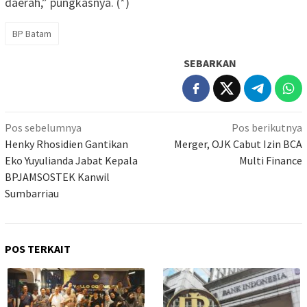
daerah,” pungkasnya. (*)
BP Batam
SEBARKAN
Navigasi
Pos sebelumnya
Pos berikutnya
pos
Henky Rhosidien Gantikan
Merger, OJK Cabut Izin BCA
Eko Yuyulianda Jabat Kepala
Multi Finance
BPJAMSOSTEK Kanwil
Sumbarriau
POS TERKAIT