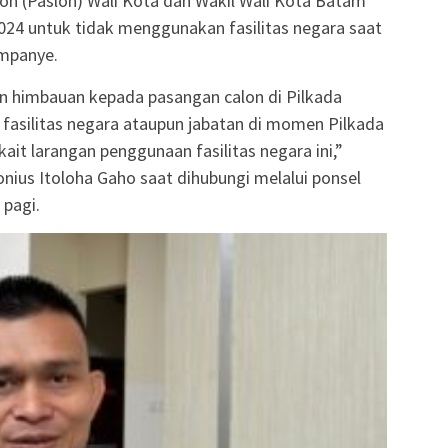
 (Paslon) Wali Kota dan Wakil Wali Kota Batam
024 untuk tidak menggunakan fasilitas negara saat
ampanye.
n himbauan kepada pasangan calon di Pilkada
asilitas negara ataupun jabatan di momen Pilkada
ait larangan penggunaan fasilitas negara ini,”
ius Itoloha Gaho saat dihubungi melalui ponsel
 pagi.