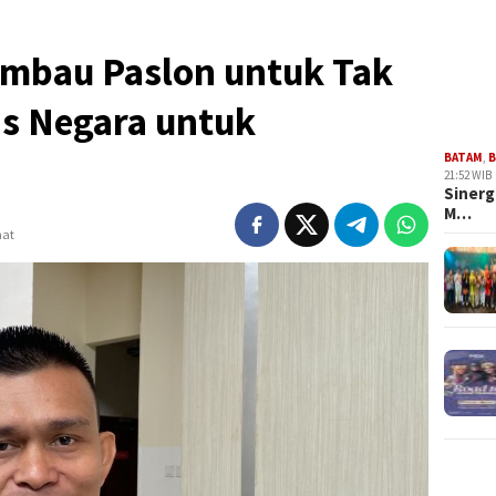
Imbau Paslon untuk Tak
as Negara untuk
BATAM
,
B
21:52 WIB
Sinerg
M…
hat