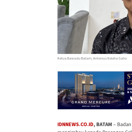
Ketua Bawaslu Batam, Antonius Itoloha Gaho
IDNNEWS.CO.ID
, BATAM
– Badan