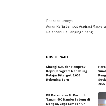
Navigasi
Pos sebelumnya
pos
Aunur Rafiq Jemput Aspirasi Masyar
Pelantar Dua Tanjungpinang
POS TERKAIT
Sinergi OJK dan Pemprov
Pert
Kepri, Program Menabung
Sumb
Pelajar Ditarget 5.000
Peng
Rekening Baru
Soci
2026
BP Batam dan McDermott
Tanam 400 Bambu Betung di
Nongsa, Jaga Sumber Air