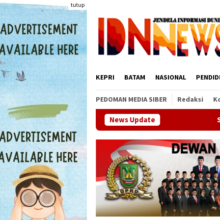
Loncat
tutup
ke
konten
KEPRI
BATAM
NASIONAL
PENDID
PEDOMAN MEDIA SIBER
Redaksi
K
News Update
Sinergi OJK dan Pemprov 