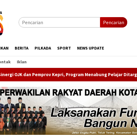
Pencarian
IKAN
BERITA
PILKADA
SPORT
NEWS UPDATE
ontak
Iklan
Kepri, Program Menabung Pelajar Ditarget 5.000 Rekening Baru