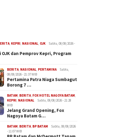
ERITA
,
KEPRI
,
NASIONAL
,
OJK
Sabtu, 08/08/2026 -
i OJK dan Pemprov Kepri, Program
BERITA
,
NASIONAL
,
PERTAMINA
Sabtu,
08/08/2026 - 21:37 WIB
Pertamina Patra Niaga Sumbagut
Borong 7 …
BATAM
,
BERITA
,
FOX HOTEL NAGOYA BATAM
,
KEPRI
,
NASIONAL
Sabtu, 08/08/2026 - 21:28
WIB
Jelang Grand Opening, Fox
Nagoya Batam G…
BATAM
,
BERITA
,
BP BATAM
Sabtu, 08/08/2026
- 11:07 WIB
BP Batam dan McDermott Tanam