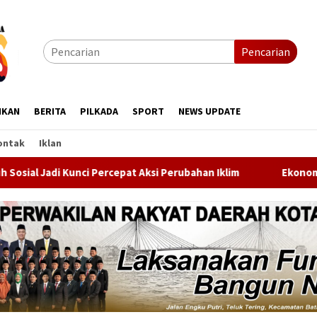
Pencarian
IKAN
BERITA
PILKADA
SPORT
NEWS UPDATE
ontak
Iklan
ercepat Aksi Perubahan Iklim
Ekonomi Indonesia Tumbuh 5