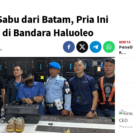
abu dari Batam, Pria Ini
 di Bandara Haluoleo
BERITA
Peneli
at
K…