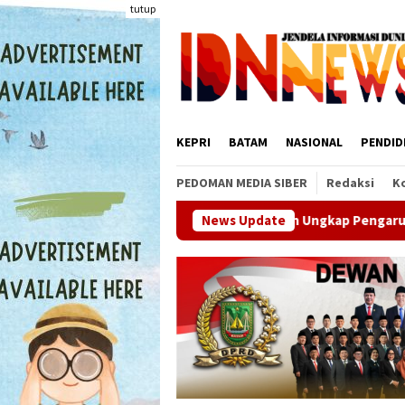
Loncat
tutup
ke
konten
KEPRI
BATAM
NASIONAL
PENDID
PEDOMAN MEDIA SIBER
Redaksi
K
Penelitian Ungkap Pengaruh Sosial Jadi Kunci P
News Update