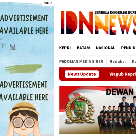
Loncat
tutup
ke
konten
KEPRI
BATAM
NASIONAL
PENDID
PEDOMAN MEDIA SIBER
Redaksi
K
Wagub Kepri Nyanyang Haris Pratamura
News Update