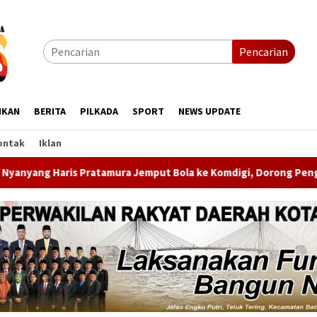
Pencarian
IKAN
BERITA
PILKADA
SPORT
NEWS UPDATE
ontak
Iklan
 Jemput Bola ke Komdigi, Dorong Penghapusan Blankspot di Pula