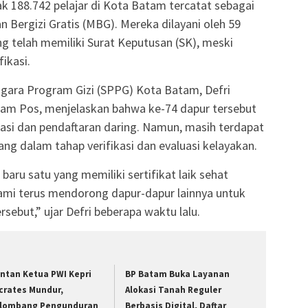
 188.742 pelajar di Kota Batam tercatat sebagai
Bergizi Gratis (MBG). Mereka dilayani oleh 59
ang telah memiliki Surat Keputusan (SK), meski
ikasi.
gara Program Gizi (SPPG) Kota Batam, Defri
atam Pos, menjelaskan bahwa ke-74 dapur tersebut
asi dan pendaftaran daring. Namun, masih terdapat
dang dalam tahap verifikasi dan evaluasi kelayakan.
 baru satu yang memiliki sertifikat laik sehat
Kami terus mendorong dapur-dapur lainnya untuk
sebut,” ujar Defri beberapa waktu lalu.
ntan Ketua PWI Kepri
BP Batam Buka Layanan
crates Mundur,
Alokasi Tanah Reguler
lombang Pengunduran
Berbasis Digital, Daftar