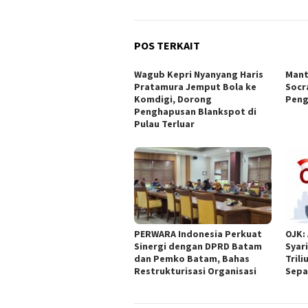
POS TERKAIT
Wagub Kepri Nyanyang Haris
Mant
Pratamura Jemput Bola ke
Socr
Komdigi, Dorong
Peng
Penghapusan Blankspot di
Pulau Terluar
PERWARA Indonesia Perkuat
OJK:
Sinergi dengan DPRD Batam
Syar
dan Pemko Batam, Bahas
Trili
Restrukturisasi Organisasi
Sepa