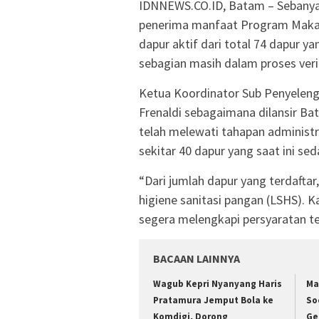
IDNNEWS.CO.ID, Batam – Sebanyak
penerima manfaat Program Makan 
dapur aktif dari total 74 dapur y
sebagian masih dalam proses verif
Ketua Koordinator Sub Penyeleng
Frenaldi sebagaimana dilansir B
telah melewati tahapan administr
sekitar 40 dapur yang saat ini se
“Dari jumlah dapur yang terdaftar,
higiene sanitasi pangan (LSHS). 
segera melengkapi persyaratan ter
BACAAN LAINNYA
Wagub Kepri Nyanyang Haris
Ma
Pratamura Jemput Bola ke
So
Komdigi, Dorong
Ge