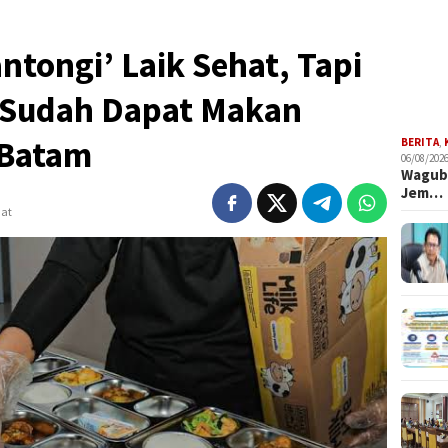
ntongi’ Laik Sehat, Tapi
r Sudah Dapat Makan
i Batam
BERITA
,
06/08/2026
Wagub 
Jem…
hat