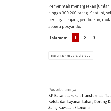
Pemerintah menargetkan jumlah 
hingga 300.200 orang. Saat ini, s
berbagai jenjang pendidikan, mul
seperti posyandu.
Halaman:
1
2
3
Dapur Makan Bergizi gratis
Navigasi
Pos sebelumnya
pos
BP Batam Lakukan Transformasi Ta
Kelola dan Layanan Lahan, Dorong D
Saing Kawasan Ekonomi