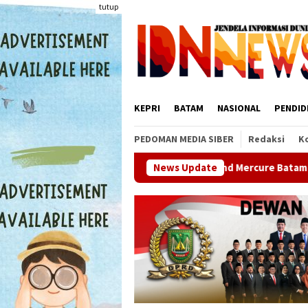
Loncat
tutup
ke
konten
KEPRI
BATAM
NASIONAL
PENDID
PEDOMAN MEDIA SIBER
Redaksi
K
Grand Mercure Batam Centre Hadirkan Flavours
News Update