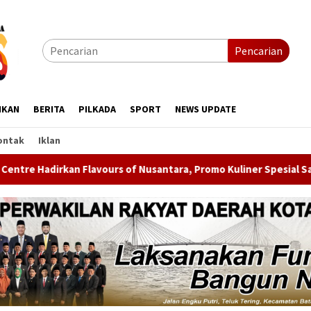
Pencarian
IKAN
BERITA
PILKADA
SPORT
NEWS UPDATE
ontak
Iklan
 of Nusantara, Promo Kuliner Spesial Sambut HUT ke-81 RI