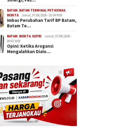
BATAM
,
BATAM TERMINAL PETIKEMAS
,
BERITA
Jumat, 07/08/2026 - 10:54 WIB
Imbas Perubahan Tarif BP Batam,
Batam Te…
BATAM
,
BERITA
,
KEPRI
Jumat, 07/08/2026 -
09:41 WIB
Opini: Ketika Arogansi
Mengalahkan Dialo…