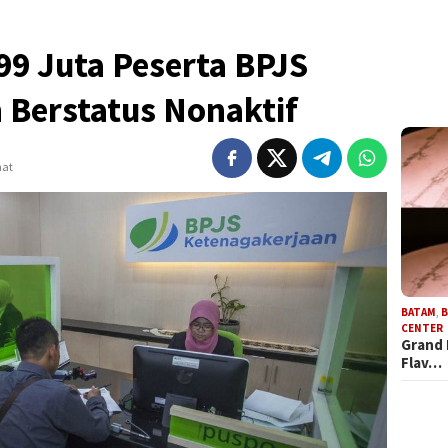
99 Juta Peserta BPJS
 Berstatus Nonaktif
hat
BATAM
,
B
CENTER
Grand 
Flav…