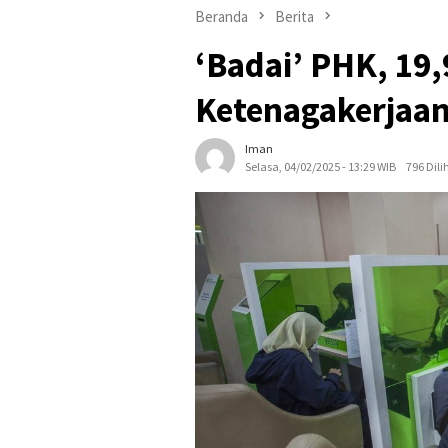
Beranda
Berita
‘Badai’ PHK, 19,
Ketenagakerjaan
Iman
Selasa, 04/02/2025 - 13:29 WIB
796 Dili