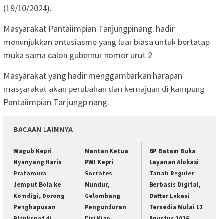
(19/10/2024).
Masyarakat Pantaiimpian Tanjungpinang, hadir
menunjukkan antusiasme yang luar biasa untuk bertatap
muka sama calon gubernur nomor urut 2.
Masyarakat yang hadir menggambarkan harapan
masyarakat akan perubahan dan kemajuan di kampung
Pantaiimpian Tanjungpinang.
BACAAN LAINNYA
Wagub Kepri
Mantan Ketua
BP Batam Buka
Nyanyang Haris
PWI Kepri
Layanan Alokasi
Pratamura
Socrates
Tanah Reguler
Jemput Bola ke
Mundur,
Berbasis Digital,
Komdigi, Dorong
Gelombang
Daftar Lokasi
Penghapusan
Pengunduran
Tersedia Mulai 11
Blankspot di
Diri Kian
Agustus 2026