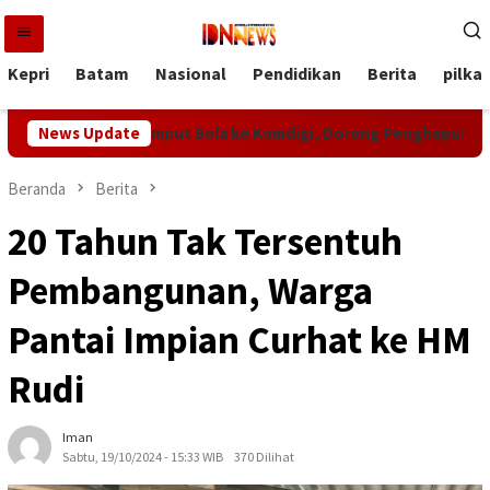
Loncat
ke
konten
Kepri
Batam
Nasional
Pendidikan
Berita
pilka
tamura Jemput Bola ke Komdigi, Dorong Penghapusan Blankspot 
News Update
Beranda
Berita
20 Tahun Tak Tersentuh
Pembangunan, Warga
Pantai Impian Curhat ke HM
Rudi
Iman
Sabtu, 19/10/2024 - 15:33 WIB
370 Dilihat