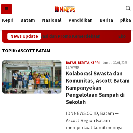
Loncat
ke
konten
Kepri
Batam
Nasional
Pendidikan
Berita
pilka
an Bisnis lewat Inovasi dan Promo Kemerdekaan
News Update
Ekonomi 
TOPIK:
ASCOTT BATAM
Iman
BATAM
,
BERITA
,
KEPRI
Jumat, 30/01/2026 -
15:46 WIB
Kolaborasi Swasta dan
Komunitas, Ascott Batam
Kampanyekan
Pengelolaan Sampah di
Sekolah
IDNNEWS.CO.ID, Batam —
Ascott Region Batam
memperkuat komitmennya