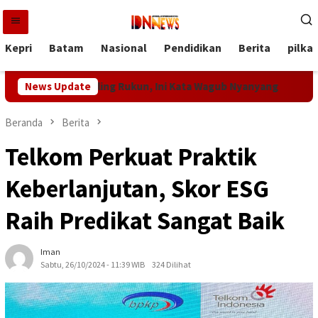
Loncat
ke
konten
Kepri
Batam
Nasional
Pendidikan
Berita
pilka
i Indonesia Paling Rukun, Ini Kata Wagub Nyanyang
News Update
Bukan 
Beranda
Berita
Telkom Perkuat Praktik
Keberlanjutan, Skor ESG
Raih Predikat Sangat Baik
Iman
Sabtu, 26/10/2024 - 11:39 WIB
324 Dilihat