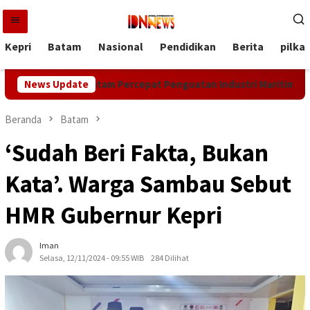
Loncat
ke
konten
Kepri
Batam
Nasional
Pendidikan
Berita
pilka
mda dan BP Batam Percepat Penguatan Industri Maritim Lewat IM
News Update
Beranda
Batam
‘Sudah Beri Fakta, Bukan
Kata’. Warga Sambau Sebut
HMR Gubernur Kepri
Iman
Selasa, 12/11/2024 - 09:55 WIB
284 Dilihat