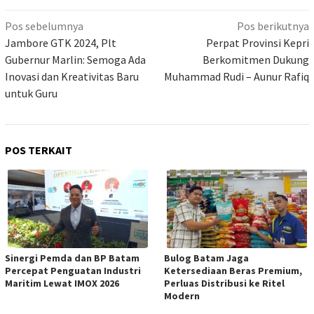
Navigasi
Pos sebelumnya
Pos berikutnya
pos
Jambore GTK 2024, Plt
Perpat Provinsi Kepri
Gubernur Marlin: Semoga Ada
Berkomitmen Dukung
Inovasi dan Kreativitas Baru
Muhammad Rudi – Aunur Rafiq
untuk Guru
POS TERKAIT
Sinergi Pemda dan BP Batam
Bulog Batam Jaga
Percepat Penguatan Industri
Ketersediaan Beras Premium,
Maritim Lewat IMOX 2026
Perluas Distribusi ke Ritel
Modern