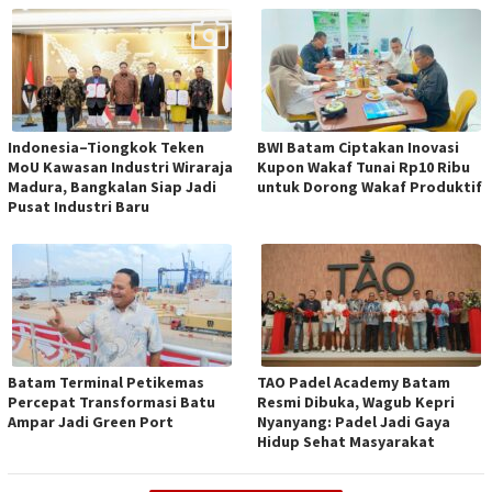
Indonesia–Tiongkok Teken
BWI Batam Ciptakan Inovasi
MoU Kawasan Industri Wiraraja
Kupon Wakaf Tunai Rp10 Ribu
Madura, Bangkalan Siap Jadi
untuk Dorong Wakaf Produktif
Pusat Industri Baru
Batam Terminal Petikemas
TAO Padel Academy Batam
Percepat Transformasi Batu
Resmi Dibuka, Wagub Kepri
Ampar Jadi Green Port
Nyanyang: Padel Jadi Gaya
Hidup Sehat Masyarakat