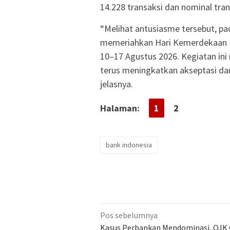
14.228 transaksi dan nominal tr
“​Melihat antusiasme tersebut, pa
memeriahkan Hari Kemerdekaan 
10–17 Agustus 2026. Kegiatan ini
terus meningkatkan akseptasi dan
jelasnya.
Halaman:
1
2
bank indonesia
Navigasi
Pos sebelumnya
pos
Kasus Perbankan Mendominasi, OJK 