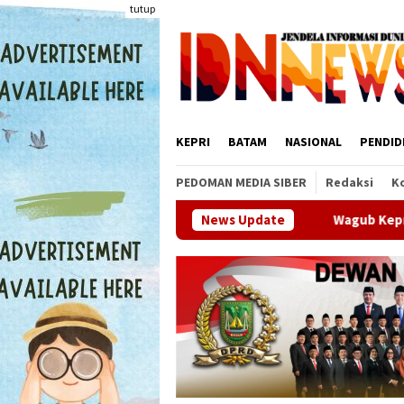
Loncat
tutup
ke
konten
KEPRI
BATAM
NASIONAL
PENDID
PEDOMAN MEDIA SIBER
Redaksi
K
Wagub Kepri Nyanyang Haris Pratamura
News Update