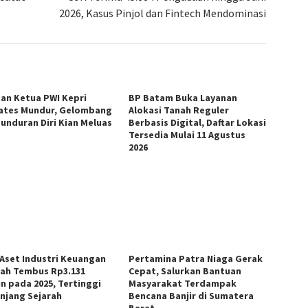
2026, Kasus Pinjol dan Fintech Mendominasi
an Ketua PWI Kepri
BP Batam Buka Layanan
ates Mundur, Gelombang
Alokasi Tanah Reguler
unduran Diri Kian Meluas
Berbasis Digital, Daftar Lokasi
Tersedia Mulai 11 Agustus
2026
 Aset Industri Keuangan
Pertamina Patra Niaga Gerak
iah Tembus Rp3.131
Cepat, Salurkan Bantuan
un pada 2025, Tertinggi
Masyarakat Terdampak
njang Sejarah
Bencana Banjir di Sumatera
Barat