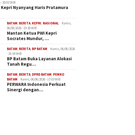
 - 20:02 WIB
Kepri Nyanyang Haris Pratamura
BATAM
,
BERITA
,
KEPRI
,
NASIONAL
Kamis,
06/08/2026 - 19:30 WIB
Mantan Ketua PWI Kepri
Socrates Mundur, …
BATAM
,
BERITA
,
BP BATAM
Kamis, 06/08/2026
- 18:54 WIB
BP Batam Buka Layanan Alokasi
Tanah Regu…
BATAM
,
BERITA
,
DPRD BATAM
,
PEMKO
BATAM
Kamis, 06/08/2026 - 17:03 WIB
PERWARA Indonesia Perkuat
Sinergi dengan…