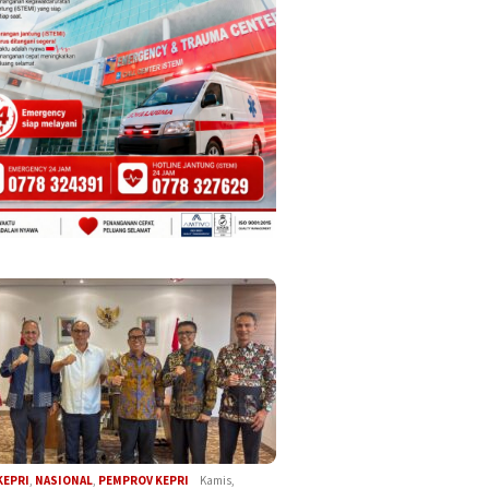
KEPRI
,
NASIONAL
,
PEMPROV KEPRI
Kamis,