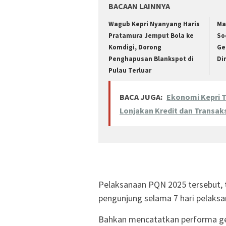
BACAAN LAINNYA
Wagub Kepri Nyanyang Haris
Ma
Pratamura Jemput Bola ke
So
Komdigi, Dorong
Ge
Penghapusan Blankspot di
Di
Pulau Terluar
BACA JUGA:
Ekonomi Kepri T
Lonjakan Kredit dan Transak
​Pelaksanaan PQN 2025 tersebut, t
pengunjung selama 7 hari pelaksa
Bahkan mencatatkan performa ge