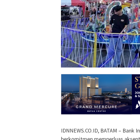
IDNNEWS.CO.ID, ​BATAM – Bank Ind
berkomitmen memperluas akseptas