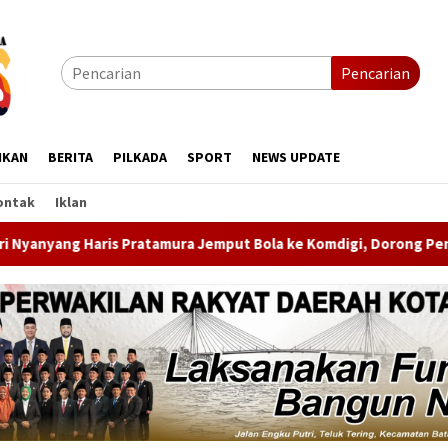
Pencarian
IKAN
BERITA
PILKADA
SPORT
NEWS UPDATE
ontak
Iklan
 Jemput Bola ke Komdigi, Dorong Penghapusan Blankspot di Pula