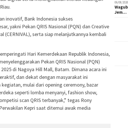
06/08/2026
Riau.
Wagub 
Jem…
 dan inovatif, Bank Indonesia sukses
ar, yakni Pekan QRIS Nasional (PQN) dan Creative
val (CERNIVAL), serta siap melanjutkannya kembali
memperingati Hari Kemerdekaan Republik Indonesia,
 menyelenggarakan Pekan QRIS Nasional (PQN)
2025 di Nagoya Hill Mall, Batam. Dimana acara ini
teraktif, dan dekat dengan masyarakat ini
kegiatan, mulai dari opening ceremony, bazar
deka seperti lomba menyanyi, fashion show,
kompetisi scan QRIS terbanyak,” tegas Rony
 Perwakilan Kepri saat ditemui awak media