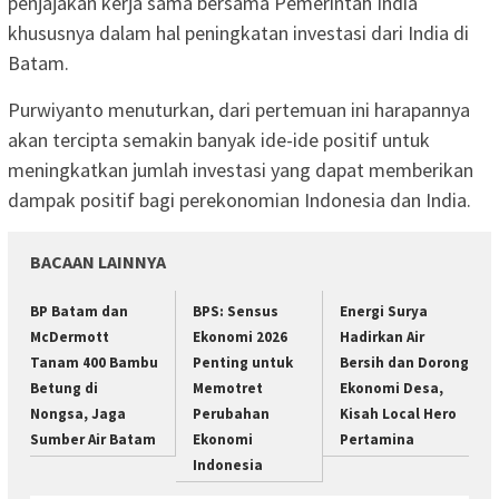
penjajakan kerja sama bersama Pemerintah India
khususnya dalam hal peningkatan investasi dari India di
Batam.
Purwiyanto menuturkan, dari pertemuan ini harapannya
akan tercipta semakin banyak ide-ide positif untuk
meningkatkan jumlah investasi yang dapat memberikan
dampak positif bagi perekonomian Indonesia dan India.
BACAAN LAINNYA
BP Batam dan
BPS: Sensus
Energi Surya
McDermott
Ekonomi 2026
Hadirkan Air
Tanam 400 Bambu
Penting untuk
Bersih dan Dorong
Betung di
Memotret
Ekonomi Desa,
Nongsa, Jaga
Perubahan
Kisah Local Hero
Sumber Air Batam
Ekonomi
Pertamina
Indonesia