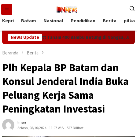
Loncat
ke
konten
Kepri
Batam
Nasional
Pendidikan
Berita
pilka
 dan McDermott Tanam 400 Bambu Betung di Nongsa, Jaga Sumb
News Update
Beranda
Berita
Plh Kepala BP Batam dan
Konsul Jenderal India Buka
Peluang Kerja Sama
Peningkatan Investasi
Iman
Selasa, 08/10/2024 - 11:07 WIB
527 Dilihat