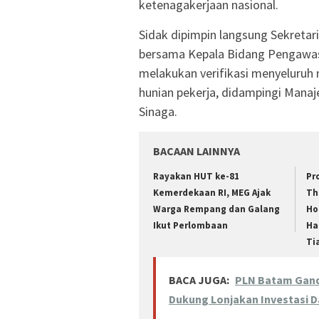
ketenagakerjaan nasional.
Sidak dipimpin langsung Sekretari
bersama Kepala Bidang Pengawas
melakukan verifikasi menyeluruh mu
hunian pekerja, didampingi Mana
Sinaga.
BACAAN LAINNYA
Rayakan HUT ke-81
Pr
Kemerdekaan RI, MEG Ajak
Th
Warga Rempang dan Galang
Ho
Ikut Perlombaan
Ha
Ti
BACA JUGA:
PLN Batam Gand
Dukung Lonjakan Investasi D