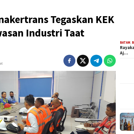
nakertrans Tegaskan KEK
asan Industri Taat
BATAM
,
B
Rayaka
Aj…
at