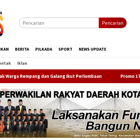
Pencarian
IKAN
BERITA
PILKADA
SPORT
NEWS UPDATE
ontak
Iklan
Galang Ikut Perlombaan
Promo 17 Persen HUT RI, Throwb