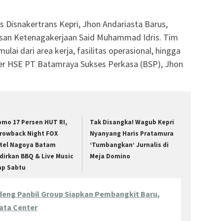
s Disnakertrans Kepri, Jhon Andariasta Barus,
an Ketenagakerjaan Said Muhammad Idris. Tim
lai dari area kerja, fasilitas operasional, hingga
jer HSE PT Batamraya Sukses Perkasa (BSP), Jhon
omo 17 Persen HUT RI,
Tak Disangka! Wagub Kepri
rowback Night FOX
Nyanyang Haris Pratamura
tel Nagoya Batam
‘Tumbangkan’ Jurnalis di
dirkan BBQ & Live Music
Meja Domino
ap Sabtu
eng Panbil Group Siapkan Pembangkit Baru,
ata Center