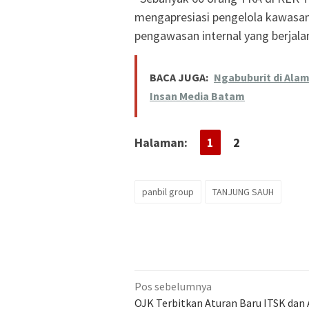
mengapresiasi pengelola kawasan
pengawasan internal yang berjalan
BACA JUGA:
Ngabuburit di Ala
Insan Media Batam
Halaman:
1
2
panbil group
TANJUNG SAUH
Navigasi
Pos sebelumnya
pos
OJK Terbitkan Aturan Baru ITSK dan 