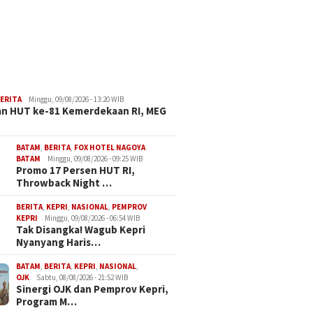
ERITA
Minggu, 09/08/2026 - 13:20 WIB
n HUT ke-81 Kemerdekaan RI, MEG
BATAM
,
BERITA
,
FOX HOTEL NAGOYA
BATAM
Minggu, 09/08/2026 - 09:25 WIB
Promo 17 Persen HUT RI,
Throwback Night …
BERITA
,
KEPRI
,
NASIONAL
,
PEMPROV
KEPRI
Minggu, 09/08/2026 - 06:54 WIB
Tak Disangka! Wagub Kepri
Nyanyang Haris…
BATAM
,
BERITA
,
KEPRI
,
NASIONAL
,
OJK
Sabtu, 08/08/2026 - 21:52 WIB
Sinergi OJK dan Pemprov Kepri,
Program M…