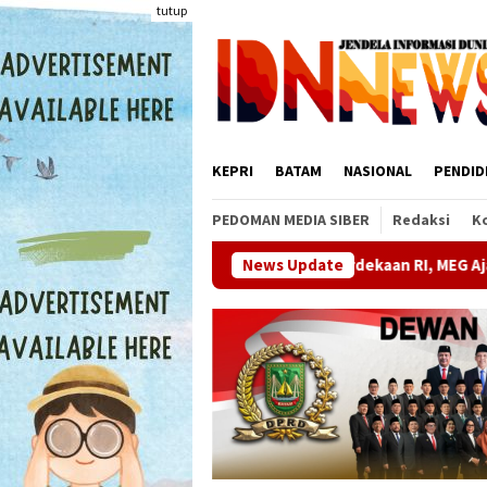
Loncat
tutup
ke
konten
KEPRI
BATAM
NASIONAL
PENDID
PEDOMAN MEDIA SIBER
Redaksi
K
yakan HUT ke-81 Kemerdekaan RI, MEG Ajak Warga Rempang dan 
News Update