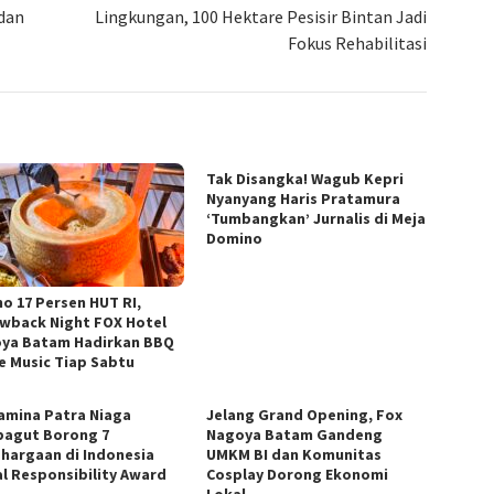
 dan
Lingkungan, 100 Hektare Pesisir Bintan Jadi
Fokus Rehabilitasi
Tak Disangka! Wagub Kepri
Nyanyang Haris Pratamura
‘Tumbangkan’ Jurnalis di Meja
Domino
o 17 Persen HUT RI,
wback Night FOX Hotel
ya Batam Hadirkan BBQ
ve Music Tiap Sabtu
amina Patra Niaga
Jelang Grand Opening, Fox
agut Borong 7
Nagoya Batam Gandeng
hargaan di Indonesia
UMKM BI dan Komunitas
al Responsibility Award
Cosplay Dorong Ekonomi
Lokal