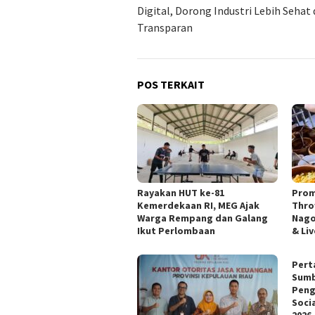
Digital, Dorong Industri Lebih Sehat
Transparan
POS TERKAIT
Rayakan HUT ke-81
Prom
Kemerdekaan RI, MEG Ajak
Thro
Warga Rempang dan Galang
Nago
Ikut Perlombaan
& Li
Pert
Sumb
Peng
Soci
2026