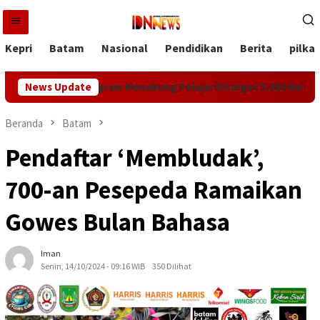
Loncat
ke
konten
Kepri
Batam
Nasional
Pendidikan
Berita
pilka
ov Kepri, Program Menabung Pelajar Ditarget 5.000 Rekening Ba
News Update
Beranda
Batam
Pendaftar ‘Membludak’,
700-an Pesepeda Ramaikan
Gowes Bulan Bahasa
Iman
Senin, 14/10/2024 - 09:16 WIB
350 Dilihat