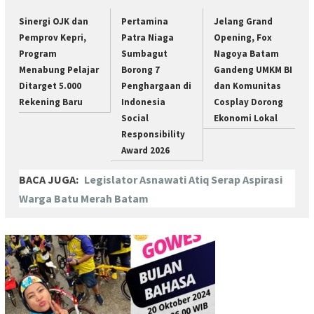
Sinergi OJK dan
Pertamina
Jelang Grand
Pemprov Kepri,
Patra Niaga
Opening, Fox
Program
Sumbagut
Nagoya Batam
Menabung Pelajar
Borong 7
Gandeng UMKM BI
Ditarget 5.000
Penghargaan di
dan Komunitas
Rekening Baru
Indonesia
Cosplay Dorong
Social
Ekonomi Lokal
Responsibility
Award 2026
BACA JUGA:
Legislator Asnawati Atiq Serap Aspirasi
Warga Batu Merah Batam