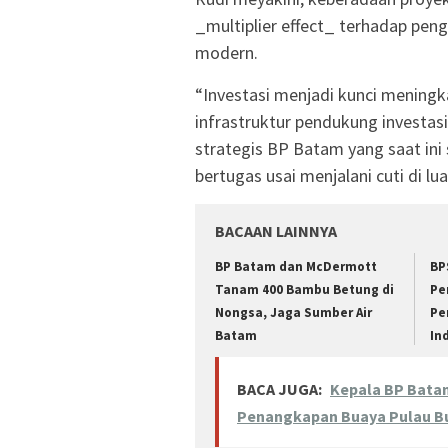
_multiplier effect_ terhadap pe
modern.
“Investasi menjadi kunci mening
infrastruktur pendukung investasi
strategis BP Batam yang saat ini 
bertugas usai menjalani cuti di l
BACAAN LAINNYA
BP Batam dan McDermott
BP
Tanam 400 Bambu Betung di
Pe
Nongsa, Jaga Sumber Air
Pe
Batam
In
BACA JUGA:
Kepala BP Batam
Penangkapan Buaya Pulau B