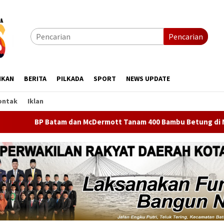
Pencarian
IKAN
BERITA
PILKADA
SPORT
NEWS UPDATE
ontak
Iklan
McDermott Tanam 400 Bambu Betung di Nongsa, Jaga Sumber Air