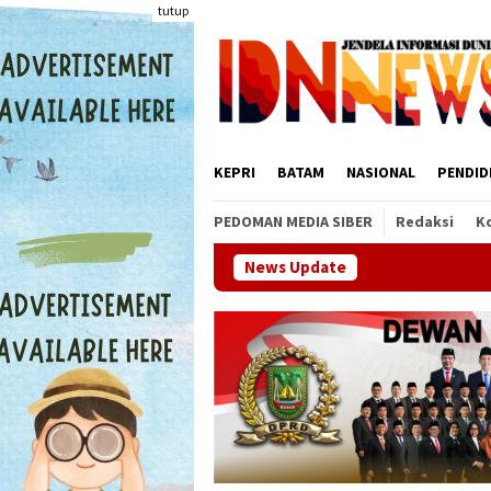
Loncat
tutup
ke
konten
KEPRI
BATAM
NASIONAL
PENDID
PEDOMAN MEDIA SIBER
Redaksi
K
News Update
BP Batam dan 