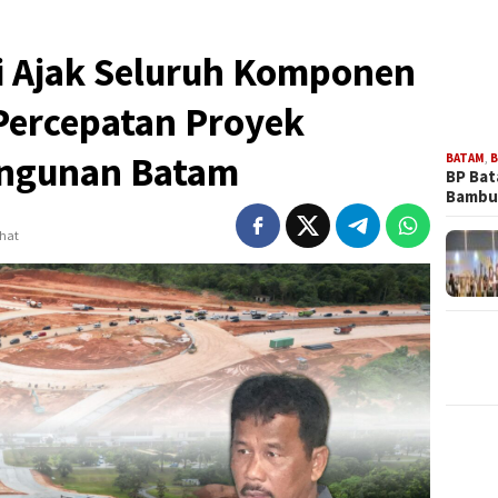
Ajak Seluruh Komponen
Percepatan Proyek
angunan Batam
BATAM
,
B
BP Ba
Bambu
ihat