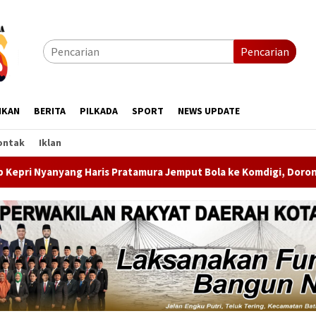
Pencarian
IKAN
BERITA
PILKADA
SPORT
NEWS UPDATE
ontak
Iklan
mura Jemput Bola ke Komdigi, Dorong Penghapusan Blankspot di 