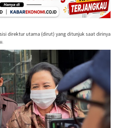
isi direktur utama (dirut) yang ditunjuk saat dirinya
u.