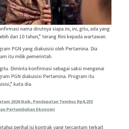
rmasi nama dirutnya siapa ini, ini, gitu, ada yang
lebih dari 10 tahun,” terang Rini kepada wartawan.
ogram PGN yang diakuisisi oleh Pertamina. Dia
m itu milik pemerintah.
gitu. Diminta konfirmasi sebagai saksi mengenai
rogram PGN diakuisisi Pertamina. Program itu
sisi,” kata dia.
tam 2026 Naik, Pendapatan Tembus Rp4,255
i dan Pertumbuhan Ekonomi
hui perihal isi kontrak yang tercantum terkait