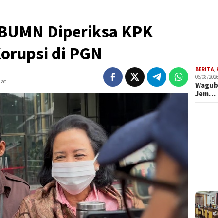
 BUMN Diperiksa KPK
Korupsi di PGN
BERITA
,
06/08/2026
hat
Wagub 
Jem…