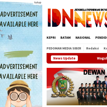
Loncat
tutup
ke
konten
KEPRI
BATAM
NASIONAL
PENDID
PEDOMAN MEDIA SIBER
Redaksi
K
Wagub Kepri Nyanyang Haris Prata
News Update