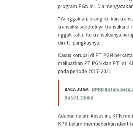
program PGN ini. Dia mengatakan 
“Ya nggaklah, orang itu kan transa
transaksi sebetulnya transaksi dir
nggak tahu. Itu transaksinya bera
dirut,” pungkasnya.
Kasus korupsi di PT PGN berkaitan
melibatkan PT PGN dan PT Inti Ala
pada periode 2017-2021.
BACA JUGA:
DPRD Batam Setuju
Rp4,41 Triliun
Adapun dalam kasus ini, KPK men
KPK belum membeberkan identitas