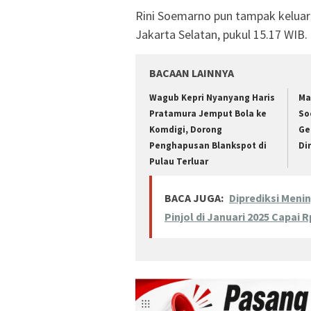
Rini Soemarno pun tampak keluar
Jakarta Selatan, pukul 15.17 WIB.
BACAAN LAINNYA
Wagub Kepri Nyanyang Haris
Ma
Pratamura Jemput Bola ke
So
Komdigi, Dorong
Ge
Penghapusan Blankspot di
Di
Pulau Terluar
BACA JUGA:
Diprediksi Meni
Pinjol di Januari 2025 Capai R