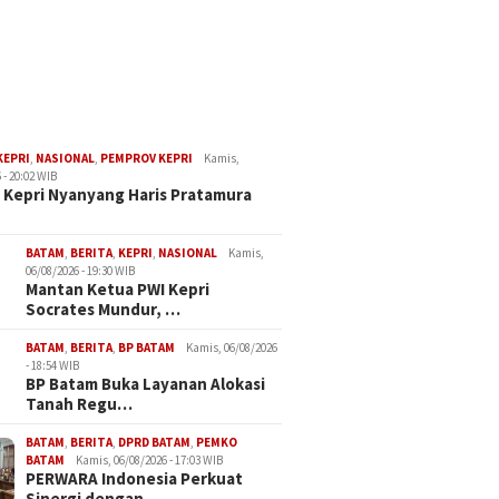
KEPRI
,
NASIONAL
,
PEMPROV KEPRI
Kamis,
 - 20:02 WIB
Kepri Nyanyang Haris Pratamura
BATAM
,
BERITA
,
KEPRI
,
NASIONAL
Kamis,
06/08/2026 - 19:30 WIB
Mantan Ketua PWI Kepri
Socrates Mundur, …
BATAM
,
BERITA
,
BP BATAM
Kamis, 06/08/2026
- 18:54 WIB
BP Batam Buka Layanan Alokasi
Tanah Regu…
BATAM
,
BERITA
,
DPRD BATAM
,
PEMKO
BATAM
Kamis, 06/08/2026 - 17:03 WIB
PERWARA Indonesia Perkuat
Sinergi dengan…