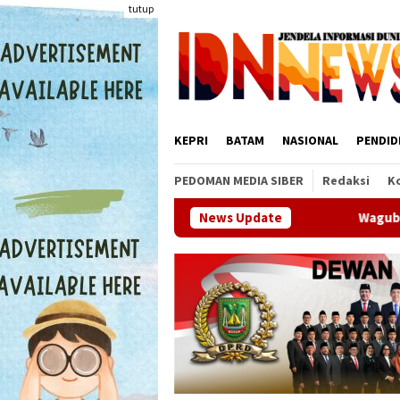
Loncat
tutup
ke
konten
KEPRI
BATAM
NASIONAL
PENDID
PEDOMAN MEDIA SIBER
Redaksi
K
Wagub Kepri Nyanyang Haris Pratam
News Update