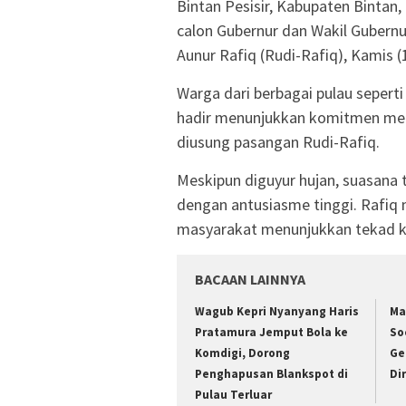
Bintan Pesisir, Kabupaten Bintan
calon Gubernur dan Wakil Gubern
Aunur Rafiq (Rudi-Rafiq), Kamis (
Warga dari berbagai pulau sepert
hadir menunjukkan komitmen me
diusung pasangan Rudi-Rafiq.
Meskipun diguyur hujan, suasana
dengan antusiasme tinggi. Rafiq
masyarakat menunjukkan tekad ku
BACAAN LAINNYA
Wagub Kepri Nyanyang Haris
Ma
Pratamura Jemput Bola ke
So
Komdigi, Dorong
Ge
Penghapusan Blankspot di
Di
Pulau Terluar