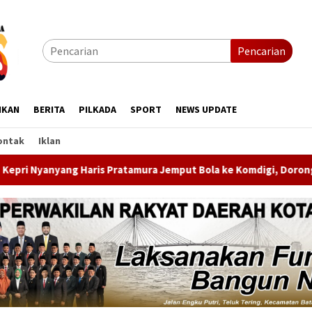
Pencarian
IKAN
BERITA
PILKADA
SPORT
NEWS UPDATE
ontak
Iklan
ura Jemput Bola ke Komdigi, Dorong Penghapusan Blankspot di P