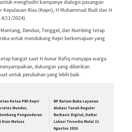
, untuk menghadiri kampanye dialogis pasangan
ur Kepulauan Riau (Kepri), H Muhammad Rudi dan H
14/11/2024).
i Mantang, Dendun, Tenggel, dan Numbing tetap
reka untuk mendukung Kepri berkemajuan yang
 tetap hangat saat H Aunur Rafiq menyapa warga
 menyampaikan, dukungan yang diberikan
at untuk perubahan yang lebih baik.
ntan Ketua PWI Kepri
BP Batam Buka Layanan
crates Mundur,
Alokasi Tanah Reguler
lombang Pengunduran
Berbasis Digital, Daftar
ri Kian Meluas
Lokasi Tersedia Mulai 11
Agustus 2026