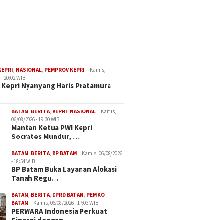
KEPRI
,
NASIONAL
,
PEMPROV KEPRI
Kamis,
 - 20:02 WIB
Kepri Nyanyang Haris Pratamura
BATAM
,
BERITA
,
KEPRI
,
NASIONAL
Kamis,
06/08/2026 - 19:30 WIB
Mantan Ketua PWI Kepri
Socrates Mundur, …
BATAM
,
BERITA
,
BP BATAM
Kamis, 06/08/2026
- 18:54 WIB
BP Batam Buka Layanan Alokasi
Tanah Regu…
BATAM
,
BERITA
,
DPRD BATAM
,
PEMKO
BATAM
Kamis, 06/08/2026 - 17:03 WIB
PERWARA Indonesia Perkuat
Sinergi dengan…