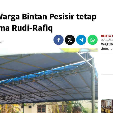
arga Bintan Pesisir tetap
ma Rudi-Rafiq
BERITA
,
06/08/2026
hat
Wagub 
Jem…