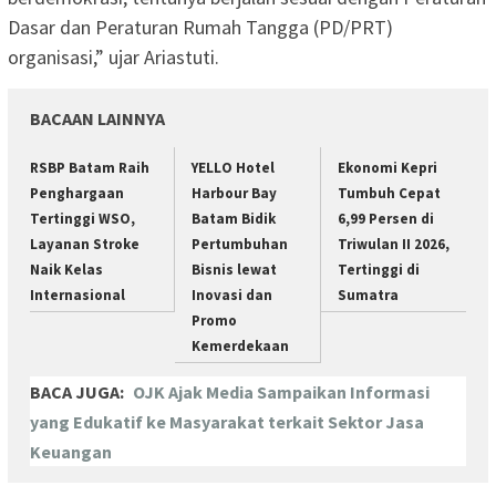
Dasar dan Peraturan Rumah Tangga (PD/PRT)
organisasi,” ujar Ariastuti.
BACAAN LAINNYA
RSBP Batam Raih
YELLO Hotel
Ekonomi Kepri
Penghargaan
Harbour Bay
Tumbuh Cepat
Tertinggi WSO,
Batam Bidik
6,99 Persen di
Layanan Stroke
Pertumbuhan
Triwulan II 2026,
Naik Kelas
Bisnis lewat
Tertinggi di
Internasional
Inovasi dan
Sumatra
Promo
Kemerdekaan
BACA JUGA:
OJK Ajak Media Sampaikan Informasi
yang Edukatif ke Masyarakat terkait Sektor Jasa
Keuangan