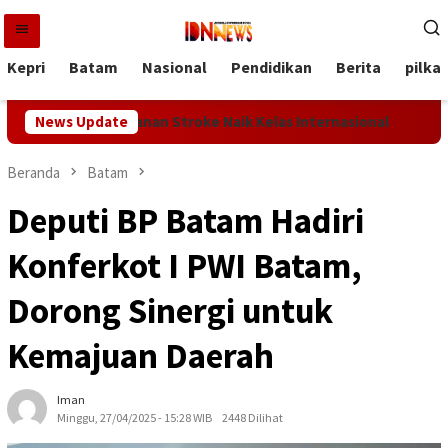
Loncat
ke
konten
Kepri
Batam
Nasional
Pendidikan
Berita
pilka
ggi WSO, Layanan Stroke Naik Kelas Internasional
News Update
YELL
Beranda
Batam
Deputi BP Batam Hadiri
Konferkot I PWI Batam,
Dorong Sinergi untuk
Kemajuan Daerah
Iman
Minggu, 27/04/2025 - 15:28 WIB
2448 Dilihat