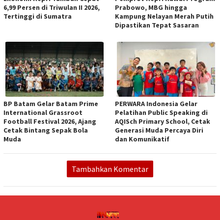
6,99 Persen di Triwulan II 2026,
Prabowo, MBG hingga
Tertinggi di Sumatra
Kampung Nelayan Merah Putih
Dipastikan Tepat Sasaran
BP Batam Gelar Batam Prime
PERWARA Indonesia Gelar
International Grassroot
Pelatihan Public Speaking di
Football Festival 2026, Ajang
AQISch Primary School, Cetak
Cetak Bintang Sepak Bola
Generasi Muda Percaya Diri
Muda
dan Komunikatif
Tambahkan Komentar