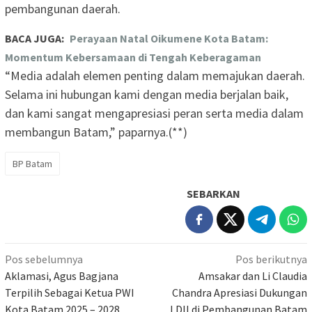
pembangunan daerah.
BACA JUGA:
Perayaan Natal Oikumene Kota Batam:
Momentum Kebersamaan di Tengah Keberagaman
“Media adalah elemen penting dalam memajukan daerah.
Selama ini hubungan kami dengan media berjalan baik,
dan kami sangat mengapresiasi peran serta media dalam
membangun Batam,” paparnya.(**)
BP Batam
SEBARKAN
Navigasi
Pos sebelumnya
Pos berikutnya
pos
Aklamasi, Agus Bagjana
Amsakar dan Li Claudia
Terpilih Sebagai Ketua PWI
Chandra Apresiasi Dukungan
Kota Batam 2025 – 2028
LDII di Pembangunan Batam