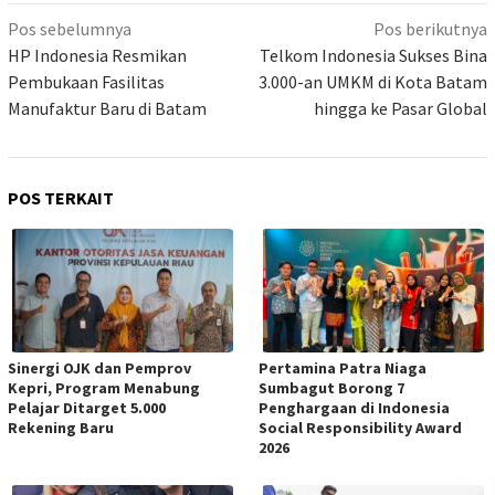
Navigasi
Pos sebelumnya
Pos berikutnya
pos
HP Indonesia Resmikan
Telkom Indonesia Sukses Bina
Pembukaan Fasilitas
3.000-an UMKM di Kota Batam
Manufaktur Baru di Batam
hingga ke Pasar Global
POS TERKAIT
Sinergi OJK dan Pemprov
Pertamina Patra Niaga
Kepri, Program Menabung
Sumbagut Borong 7
Pelajar Ditarget 5.000
Penghargaan di Indonesia
Rekening Baru
Social Responsibility Award
2026