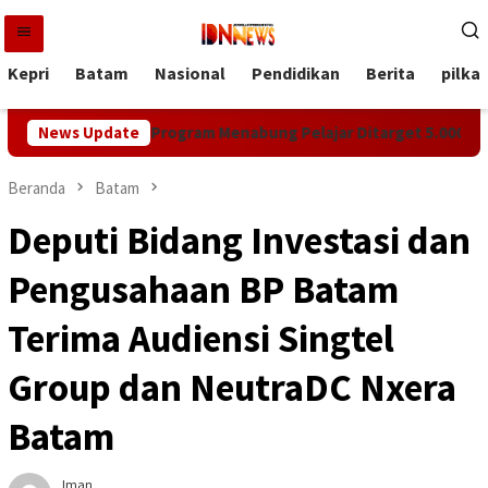
Loncat
ke
konten
Kepri
Batam
Nasional
Pendidikan
Berita
pilka
mprov Kepri, Program Menabung Pelajar Ditarget 5.000 Rekening 
News Update
Beranda
Batam
Deputi Bidang Investasi dan
Pengusahaan BP Batam
Terima Audiensi Singtel
Group dan NeutraDC Nxera
Batam
Iman