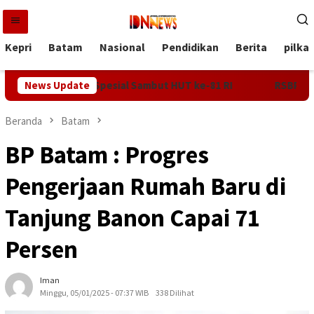
Loncat
ke
konten
Kepri
Batam
Nasional
Pendidikan
Berita
pilka
omo Kuliner Spesial Sambut HUT ke-81 RI
News Update
RSBP Batam dan
Beranda
Batam
BP Batam : Progres
Pengerjaan Rumah Baru di
Tanjung Banon Capai 71
Persen
Iman
Minggu, 05/01/2025 - 07:37 WIB
338 Dilihat