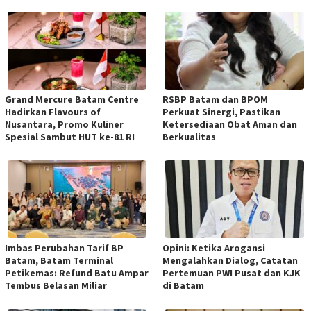
Grand Mercure Batam Centre
RSBP Batam dan BPOM
Hadirkan Flavours of
Perkuat Sinergi, Pastikan
Nusantara, Promo Kuliner
Ketersediaan Obat Aman dan
Spesial Sambut HUT ke-81 RI
Berkualitas
Imbas Perubahan Tarif BP
Opini: Ketika Arogansi
Batam, Batam Terminal
Mengalahkan Dialog, Catatan
Petikemas: Refund Batu Ampar
Pertemuan PWI Pusat dan KJK
Tembus Belasan Miliar
di Batam