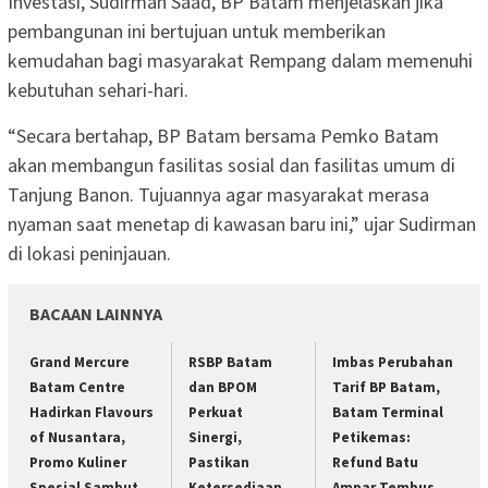
Investasi, Sudirman Saad, BP Batam menjelaskan jika
pembangunan ini bertujuan untuk memberikan
kemudahan bagi masyarakat Rempang dalam memenuhi
kebutuhan sehari-hari.
“Secara bertahap, BP Batam bersama Pemko Batam
akan membangun fasilitas sosial dan fasilitas umum di
Tanjung Banon. Tujuannya agar masyarakat merasa
nyaman saat menetap di kawasan baru ini,” ujar Sudirman
di lokasi peninjauan.
BACAAN LAINNYA
Grand Mercure
RSBP Batam
Imbas Perubahan
Batam Centre
dan BPOM
Tarif BP Batam,
Hadirkan Flavours
Perkuat
Batam Terminal
of Nusantara,
Sinergi,
Petikemas:
Promo Kuliner
Pastikan
Refund Batu
Spesial Sambut
Ketersediaan
Ampar Tembus