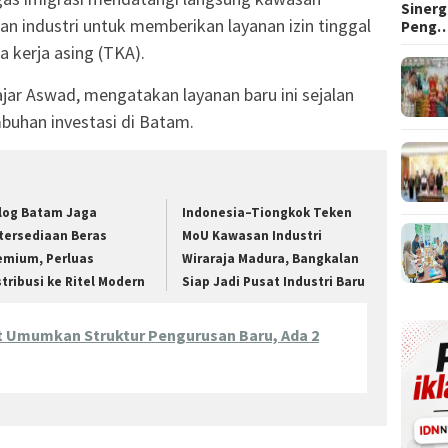
Sinerg
 industri untuk memberikan layanan izin tinggal
Peng
 kerja asing (TKA).
jar Aswad, mengatakan layanan baru ini sejalan
uhan investasi di Batam.
log Batam Jaga
Indonesia–Tiongkok Teken
tersediaan Beras
MoU Kawasan Industri
emium, Perluas
Wiraraja Madura, Bangkalan
stribusi ke Ritel Modern
Siap Jadi Pusat Industri Baru
t Umumkan Struktur Pengurusan Baru, Ada 2