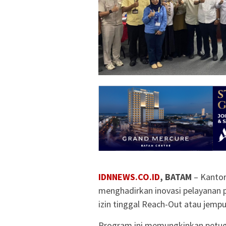
IDNNEWS.CO.ID
, BATAM
– Kantor
menghadirkan inovasi pelayanan pu
izin tinggal Reach-Out atau jemp
Program ini memungkinkan petug