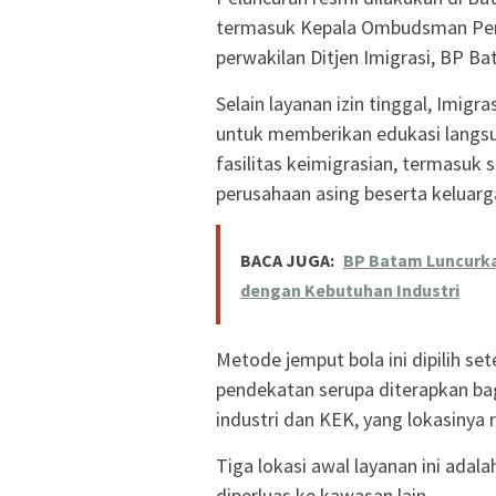
termasuk Kepala Ombudsman Perwak
perwakilan Ditjen Imigrasi, BP B
Selain layanan izin tinggal, Imig
untuk memberikan edukasi langs
fasilitas keimigrasian, termasuk
perusahaan asing beserta keluarg
BACA JUGA:
BP Batam Luncurka
dengan Kebutuhan Industri
Metode jemput bola ini dipilih se
pendekatan serupa diterapkan bag
industri dan KEK, yang lokasinya r
Tiga lokasi awal layanan ini adal
diperluas ke kawasan lain.