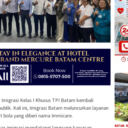
 Imigrasi Kelas I Khusus TPI Batam kembali
blik. Kali ini, Imigrasi Batam meluncurkan layanan
ut bola yang diberi nama Immicare.
BATAM
,
B
as imigrasi mendatangi langsung kawasan