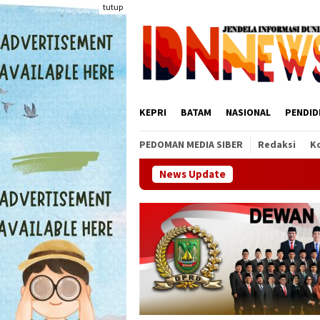
Loncat
tutup
ke
konten
KEPRI
BATAM
NASIONAL
PENDID
PEDOMAN MEDIA SIBER
Redaksi
K
News Update
Sinergi Pemda da