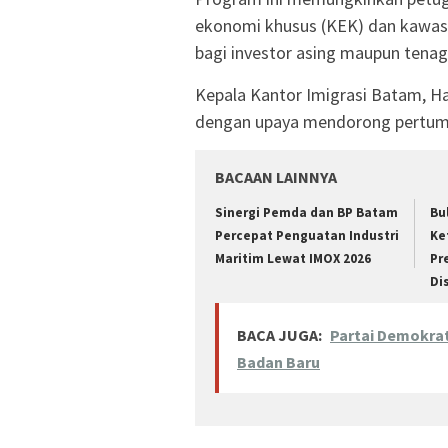
ekonomi khusus (KEK) dan kawasan
bagi investor asing maupun tenaga
Kepala Kantor Imigrasi Batam, Ha
dengan upaya mendorong pertumb
BACAAN LAINNYA
Sinergi Pemda dan BP Batam
Bu
Percepat Penguatan Industri
Ke
Maritim Lewat IMOX 2026
Pr
Di
BACA JUGA:
Partai Demokra
Badan Baru