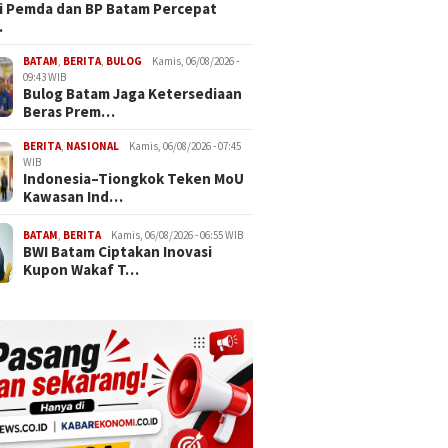
i Pemda dan BP Batam Percepat
…
BATAM
,
BERITA
,
BULOG
Kamis, 06/08/2026 -
09:43 WIB
Bulog Batam Jaga Ketersediaan
Beras Prem…
BERITA
,
NASIONAL
Kamis, 06/08/2026 - 07:45
WIB
Indonesia–Tiongkok Teken MoU
Kawasan Ind…
BATAM
,
BERITA
Kamis, 06/08/2026 - 06:55 WIB
BWI Batam Ciptakan Inovasi
Kupon Wakaf T…