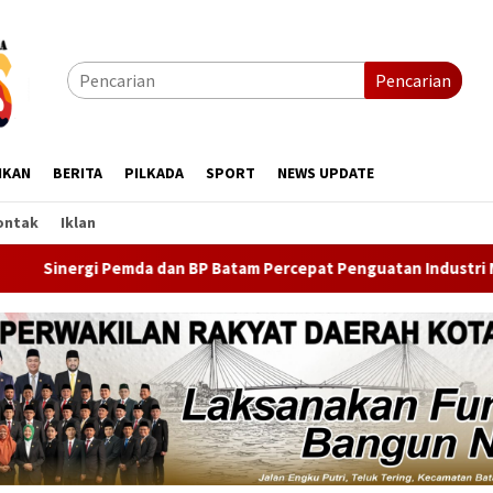
Pencarian
IKAN
BERITA
PILKADA
SPORT
NEWS UPDATE
ontak
Iklan
n BP Batam Percepat Penguatan Industri Maritim Lewat IMOX 20