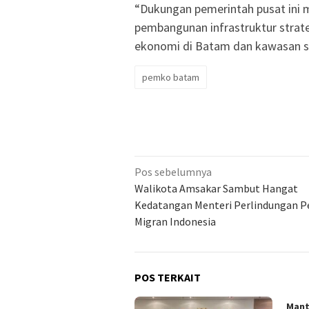
“Dukungan pemerintah pusat in
pembangunan infrastruktur strat
ekonomi di Batam dan kawasan se
pemko batam
Navigasi
Pos sebelumnya
pos
Walikota Amsakar Sambut Hangat
Kedatangan Menteri Perlindungan P
Migran Indonesia
POS TERKAIT
Mant