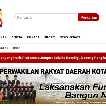
Pencarian
IKAN
BERITA
PILKADA
SPORT
NEWS UPDATE
ontak
Iklan
ut Bola ke Komdigi, Dorong Penghapusan Blankspot di Pulau Te