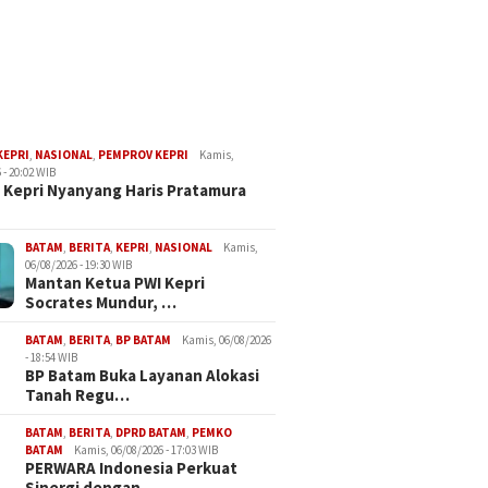
KEPRI
,
NASIONAL
,
PEMPROV KEPRI
Kamis,
 - 20:02 WIB
Kepri Nyanyang Haris Pratamura
BATAM
,
BERITA
,
KEPRI
,
NASIONAL
Kamis,
06/08/2026 - 19:30 WIB
Mantan Ketua PWI Kepri
Socrates Mundur, …
BATAM
,
BERITA
,
BP BATAM
Kamis, 06/08/2026
- 18:54 WIB
BP Batam Buka Layanan Alokasi
Tanah Regu…
BATAM
,
BERITA
,
DPRD BATAM
,
PEMKO
BATAM
Kamis, 06/08/2026 - 17:03 WIB
PERWARA Indonesia Perkuat
Sinergi dengan…