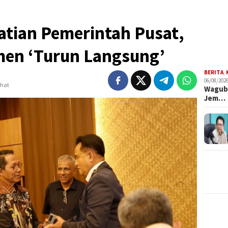
atian Pemerintah Pusat,
men ‘Turun Langsung’
BERITA
,
06/08/2026
ihat
Wagub 
Jem…