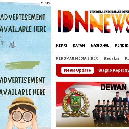
Loncat
tutup
ke
konten
KEPRI
BATAM
NASIONAL
PENDID
PEDOMAN MEDIA SIBER
Redaksi
K
Wagub Kepri Nyanyang Haris Pratamura Jemp
News Update