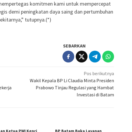
i mempertegas komitmen kami untuk mempercepat
egis demi peningkatan daya saing dan pertumbuhan
kitarnya,” tutupnya.(*)
SEBARKAN
Pos berikutnya
Wakil Kepala BP Li Claudia Minta Presiden
ekerja
Prabowo Tinjau Regulasi yang Hambat
Investasi di Batam
an Ketua PWI Kepri
BP Batam Buka Layanan