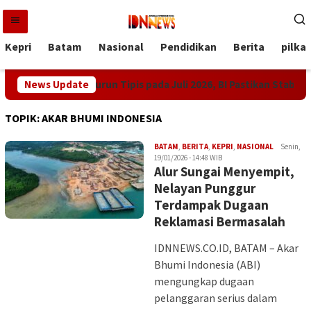
Loncat
ke
konten
Kepri
Batam
Nasional
Pendidikan
Berita
pilka
visa Indonesia Turun Tipis pada Juli 2026, BI Pastikan Stabilita
News Update
TOPIK:
AKAR BHUMI INDONESIA
Iman
BATAM
,
BERITA
,
KEPRI
,
NASIONAL
Senin,
19/01/2026 - 14:48 WIB
Alur Sungai Menyempit,
Nelayan Punggur
Terdampak Dugaan
Reklamasi Bermasalah
IDNNEWS.CO.ID, BATAM – Akar
Bhumi Indonesia (ABI)
mengungkap dugaan
pelanggaran serius dalam