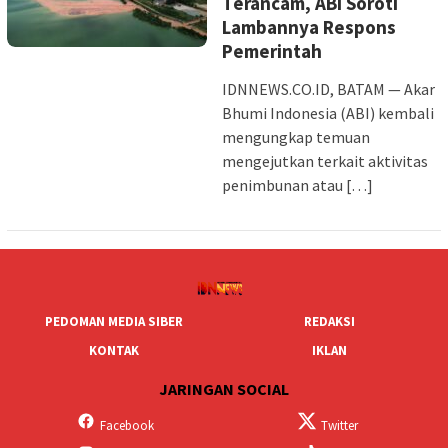
Terancam, ABI Soroti
Lambannya Respons
Pemerintah
IDNNEWS.CO.ID, BATAM — Akar
Bhumi Indonesia (ABI) kembali
mengungkap temuan
mengejutkan terkait aktivitas
penimbunan atau […]
PEDOMAN MEDIA SIBER
REDAKSI
KONTAK
IKLAN
JARINGAN SOCIAL
Facebook
Twitter