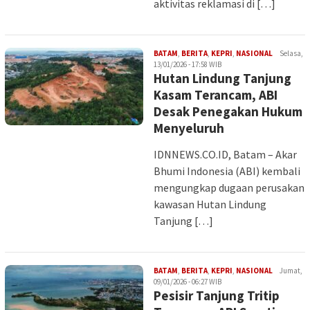
aktivitas reklamasi di […]
Iman
BATAM
,
BERITA
,
KEPRI
,
NASIONAL
Selasa,
13/01/2026 - 17:58 WIB
Hutan Lindung Tanjung
Kasam Terancam, ABI
Desak Penegakan Hukum
Menyeluruh
IDNNEWS.CO.ID, Batam – Akar
Bhumi Indonesia (ABI) kembali
mengungkap dugaan perusakan
kawasan Hutan Lindung
Tanjung […]
Iman
BATAM
,
BERITA
,
KEPRI
,
NASIONAL
Jumat,
09/01/2026 - 06:27 WIB
Pesisir Tanjung Tritip