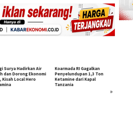
gi Surya Hadirkan Air
Koarmada RI Gagalkan
ih dan Dorong Ekonomi
Penyelundupan 1,3 Ton
, Kisah Local Hero
Ketamine dari Kapal
amina
Tanzania
»
BP Ba
Litera
Genera