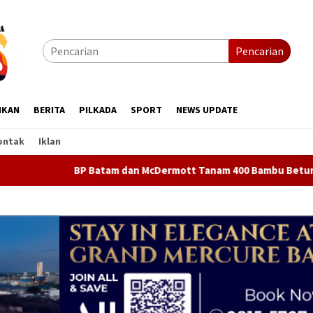
Pencarian
IKAN
BERITA
PILKADA
SPORT
NEWS UPDATE
ontak
Iklan
BP Batam dan McDermott Tanam 400 Bambu Betung di Nongsa, 