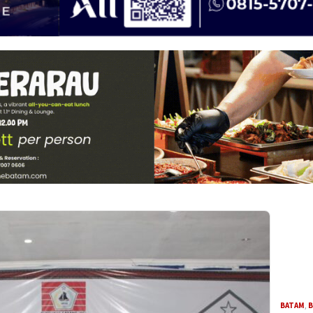
BATAM
,
B