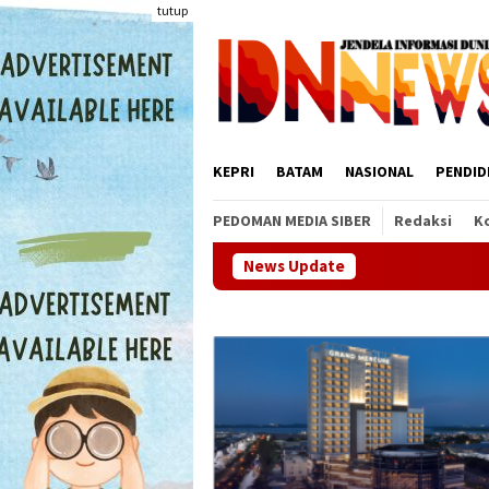
Loncat
tutup
ke
konten
KEPRI
BATAM
NASIONAL
PENDID
PEDOMAN MEDIA SIBER
Redaksi
K
News Update