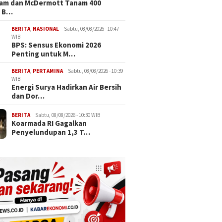
tam dan McDermott Tanam 400
 B…
BERITA
,
NASIONAL
Sabtu, 08/08/2026 - 10:47
WIB
BPS: Sensus Ekonomi 2026
Penting untuk M…
BERITA
,
PERTAMINA
Sabtu, 08/08/2026 - 10:39
WIB
Energi Surya Hadirkan Air Bersih
dan Dor…
BERITA
Sabtu, 08/08/2026 - 10:30 WIB
Koarmada RI Gagalkan
Penyelundupan 1,3 T…