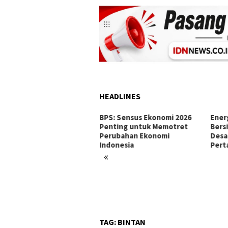
HEADLINES
 Batam dan McDermott
BPS: Sensus Ekonomi 2026
Ener
am 400 Bambu Betung di
Penting untuk Memotret
Bers
gsa, Jaga Sumber Air
Perubahan Ekonomi
Desa
tam
Indonesia
Pert
«
TAG:
BINTAN