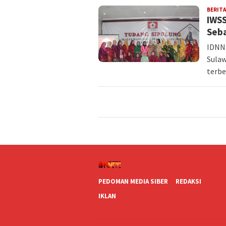
BERITA
IWSS
Seba
IDNNe
Sulaw
terb
PEDOMAN MEDIA SIBER
REDAKSI
IKLAN