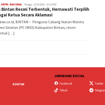
Iman
,
KEPRI
,
NASIONAL
Minggu, 12/10/2025 - 14:22 WIB
 Bintan Resmi Terbentuk, Hernawati Terpilih
gai Ketua Secara Aklamasi
ws.co.id, BINTAN – Pengurus Cabang Ikatan Wanita
esi Selatan (PC IWSS) Kabupaten Bintan, resmi
entuk […]
JARINGAN SOCIAL
Facebook
Twitter
KONTAK
Tiktok
Telegr