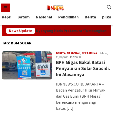
Loncat
ke
konten
Kepri
Batam
Nasional
Pendidikan
Berita
pilka
angka! Wagub Kepri Nyanyang Haris Pratamura ‘Tumbangkan’ Jurn
News Update
TAG:
BBM SOLAR
Iman
BERITA
,
NASIONAL
,
PERTAMINA
Selasa,
11/02/2025 - 10:57 WIB
BPH Migas Bakal Batasi
Penyaluran Solar Subsidi.
Ini Alasannya
IDNNEWS.CO.ID, JAKARTA –
Badan Pengatur Hilir Minyak
dan Gas Bumi (BPH Migas)
berencana mengurangi
batas […]