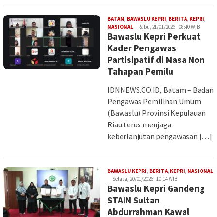
BATAM
,
BAWASLU KEPRI
,
BERITA
,
KEPRI
,
Iman
NASIONAL
Rabu, 21/01/2026 - 08:40 WIB
Bawaslu Kepri Perkuat
Kader Pengawas
Partisipatif di Masa Non
Tahapan Pemilu
IDNNEWS.CO.ID, Batam – Badan
Pengawas Pemilihan Umum
(Bawaslu) Provinsi Kepulauan
Riau terus menjaga
keberlanjutan pengawasan […]
I
BAWASLU KEPRI
,
BERITA
,
KEPRI
,
NASIONAL
Selasa, 20/01/2026 - 10:14 WIB
Bawaslu Kepri Gandeng
STAIN Sultan
Abdurrahman Kawal