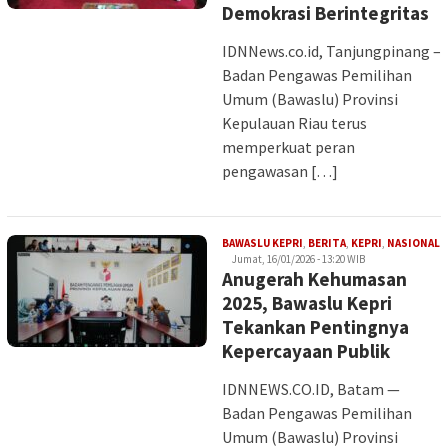
Demokrasi Berintegritas
IDNNews.co.id, Tanjungpinang –
Badan Pengawas Pemilihan
Umum (Bawaslu) Provinsi
Kepulauan Riau terus
memperkuat peran
pengawasan […]
I
BAWASLU KEPRI
,
BERITA
,
KEPRI
,
NASIONAL
Jumat, 16/01/2026 - 13:20 WIB
Anugerah Kehumasan
2025, Bawaslu Kepri
Tekankan Pentingnya
Kepercayaan Publik
IDNNEWS.CO.ID, Batam —
Badan Pengawas Pemilihan
Umum (Bawaslu) Provinsi