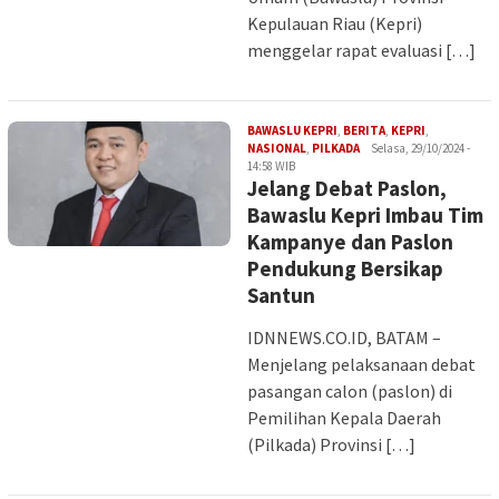
Kepulauan Riau (Kepri)
menggelar rapat evaluasi […]
BAWASLU KEPRI
,
BERITA
,
KEPRI
,
Iman
NASIONAL
,
PILKADA
Selasa, 29/10/2024 -
14:58 WIB
Jelang Debat Paslon,
Bawaslu Kepri Imbau Tim
Kampanye dan Paslon
Pendukung Bersikap
Santun
IDNNEWS.CO.ID, BATAM –
Menjelang pelaksanaan debat
pasangan calon (paslon) di
Pemilihan Kepala Daerah
(Pilkada) Provinsi […]