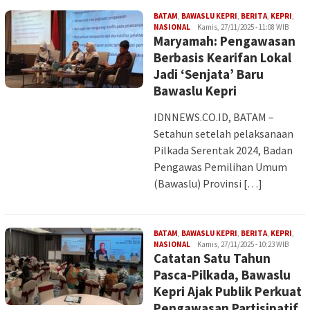
BATAM
,
BAWASLU KEPRI
,
BERITA
,
KEPRI
,
Iman
NASIONAL
Kamis, 27/11/2025 - 11:08 WIB
Maryamah: Pengawasan
Berbasis Kearifan Lokal
Jadi ‘Senjata’ Baru
Bawaslu Kepri
IDNNEWS.CO.ID, BATAM –
Setahun setelah pelaksanaan
Pilkada Serentak 2024, Badan
Pengawas Pemilihan Umum
(Bawaslu) Provinsi […]
BATAM
,
BAWASLU KEPRI
,
BERITA
,
KEPRI
,
Iman
NASIONAL
Kamis, 27/11/2025 - 10:23 WIB
Catatan Satu Tahun
Pasca-Pilkada, Bawaslu
Kepri Ajak Publik Perkuat
Pengawasan Partisipatif