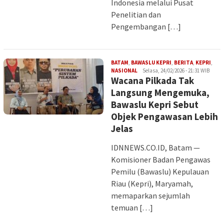
Indonesia melalui Pusat
Penelitian dan
Pengembangan […]
BATAM
,
BAWASLU KEPRI
,
BERITA
,
KEPRI
,
Iman
NASIONAL
Selasa, 24/02/2026 - 21:31 WIB
Wacana Pilkada Tak
Langsung Mengemuka,
Bawaslu Kepri Sebut
Objek Pengawasan Lebih
Jelas
IDNNEWS.CO.ID, Batam —
Komisioner Badan Pengawas
Pemilu (Bawaslu) Kepulauan
Riau (Kepri), Maryamah,
memaparkan sejumlah
temuan […]