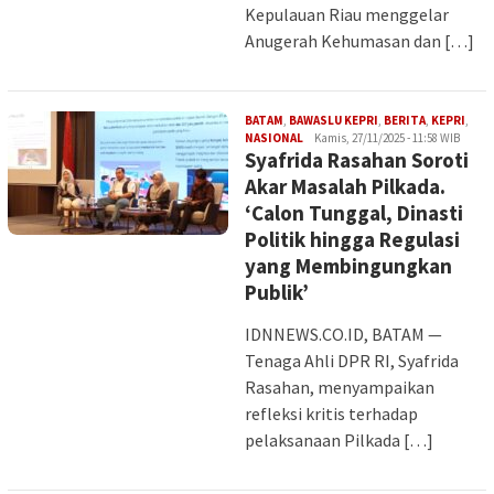
Kepulauan Riau menggelar
Anugerah Kehumasan dan […]
BATAM
,
BAWASLU KEPRI
,
BERITA
,
KEPRI
,
Iman
NASIONAL
Kamis, 27/11/2025 - 11:58 WIB
Syafrida Rasahan Soroti
Akar Masalah Pilkada.
‘Calon Tunggal, Dinasti
Politik hingga Regulasi
yang Membingungkan
Publik’
IDNNEWS.CO.ID, BATAM —
Tenaga Ahli DPR RI, Syafrida
Rasahan, menyampaikan
refleksi kritis terhadap
pelaksanaan Pilkada […]