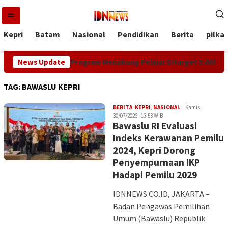
Loncat
ke
konten
Kepri
Batam
Nasional
Pendidikan
Berita
pilka
Pemprov Kepri, Program Menabung Pelajar Ditarget 5.000 Rekenin
News Update
TAG:
BAWASLU KEPRI
Iman
BERITA
,
KEPRI
,
NASIONAL
Kamis,
30/07/2026 - 13:53 WIB
Bawaslu RI Evaluasi
Indeks Kerawanan Pemilu
2024, Kepri Dorong
Penyempurnaan IKP
Hadapi Pemilu 2029
IDNNEWS.CO.ID, JAKARTA –
Badan Pengawas Pemilihan
Umum (Bawaslu) Republik