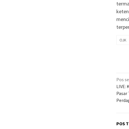
terma
keten
menci
terpe
OJK
Nav
Pos s
pos
LIVE:
Pasar 
Perda
POS T