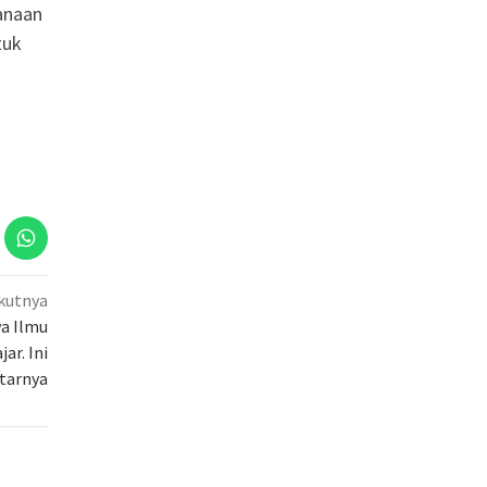
anaan
tuk
kutnya
a Ilmu
ar. Ini
tarnya