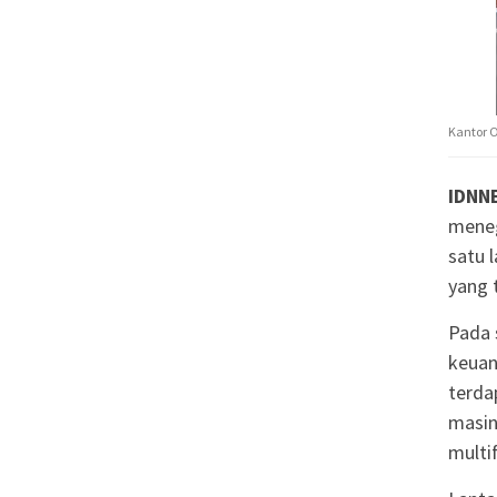
Kantor 
IDNN
meneg
satu 
yang 
Pada 
keuan
terda
masin
multi