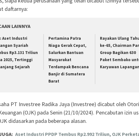
s, siapa kedua perusahaan yang telah dicabut izinnya terseb
ut daftarnya:
CAAN LAINNYA
: Aset Industri
Pertamina Patra
Rayakan Ulang Tah
angan Syariah
Niaga Gerak Cepat,
ke-65, Chairman Pan
bus Rp3.131 Triliun
Salurkan Bantuan
Group Bagikan 630
a 2025, Tertinggi
Masyarakat
Paket Sembako unt
anjang Sejarah
Terdampak Bencana
Karyawan Lapanga
Banjir di Sumatera
Barat
usaha PT Investree Radika Jaya (Investree) dicabut oleh Otor
Keuangan (OJK) pada Senin (21/10/2024). Pencabutan izin u
OJK didasarkan pada beberapa alasan.
JUGA:
Aset Industri PPDP Tembus Rp2.992 Triliun, OJK Perket