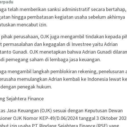
erpadu
uga telah memberikan sanksi administratif secara bertahap, 
gatan hingga pembatasan kegiatan usaha sebelum akhirnya
uskan mencabut izin.
n pihak perusahaan, OJK juga mengambil tindakan kepada pi
it permasalahan dan kegagalan di Investree yaitu Adrian
tanto Gunadi. OJK menetapkan bahwa Adrian Gunadi dilara
di pemegang saham di lembaga jasa keuangan.
uga mengambil langkah pemblokiran rekening, penelusuran a
erusaha memulangkan Adrian kembali ke Indonesia lewat ke
dengan penegak hukum.
ng Sejahtera Finance
tas Jasa Keuangan (OJK) sesuai dengan Keputusan Dewan
ioner OJK Nomor KEP-49/D.06/2024 tanggal 3 Oktober 202
but izin usaha PT Rindang Sejahtera Finance (RSF) yang