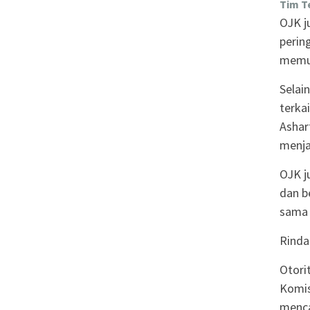
Tim T
OJK j
perin
memut
Selai
terka
Ashar
menja
OJK j
dan b
sama 
Rinda
Otori
Komis
menca