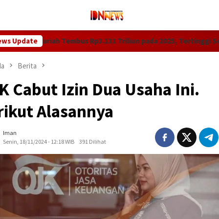
ah Tembus Rp3.131 Triliun pada 2025, Tertinggi Sepanjang Sejara
ews Update
da
Berita
K Cabut Izin Dua Usaha Ini.
rikut Alasannya
Iman
Senin, 18/11/2024 - 12:18 WIB
391 Dilihat