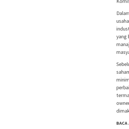
Komis
Dalam
usaha
indus
yang 
manaj
masya
Sebel
saham
minim
perba
terma
owner
dimak
BACA 