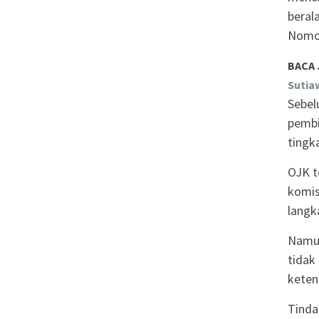
beral
Nomor
BACA 
Sutia
Sebel
pembi
tingk
OJK t
komis
langk
Namun
tidak
keten
Tinda