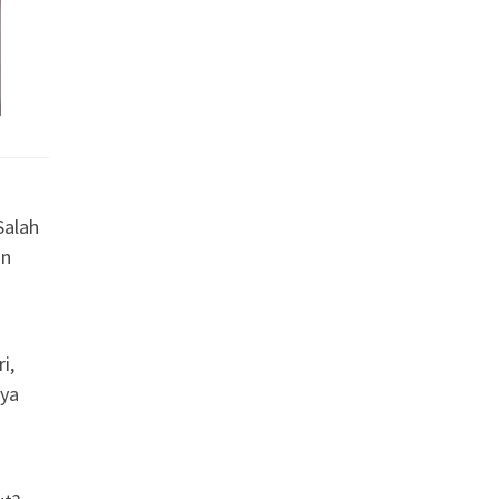
Salah
an
i,
nya