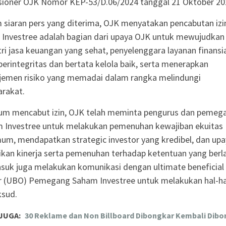
ioner OJK Nomor KEP-53/D.06/2024 tanggal 21 Oktober 20
 siaran pers yang diterima, OJK menyatakan pencabutan izi
 Investree adalah bagian dari upaya OJK untuk mewujudkan
tri jasa keuangan yang sehat, penyelenggara layanan finansi
berintegritas dan bertata kelola baik, serta menerapkan
emen risiko yang memadai dalam rangka melindungi
rakat.
um mencabut izin, OJK telah meminta pengurus dan pemeg
 Investree untuk melakukan pemenuhan kewajiban ekuitas
um, mendapatkan strategic investor yang kredibel, dan up
ikan kinerja serta pemenuhan terhadap ketentuan yang berl
suk juga melakukan komunikasi dengan ultimate beneficial
 (UBO) Pemegang Saham Investree untuk melakukan hal-ha
sud.
JUGA:
30 Reklame dan Non Billboard Dibongkar Kembali Dibo