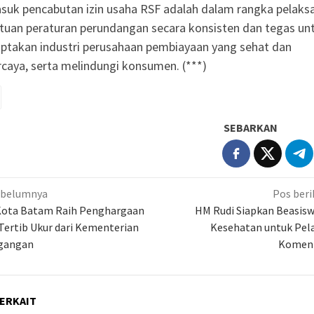
suk pencabutan izin usaha RSF adalah dalam rangka pelaks
tuan peraturan perundangan secara konsisten dan tegas un
ptakan industri perusahaan pembiayaan yang sehat dan
rcaya, serta melindungi konsumen. (***)
SEBARKAN
igasi
ebelumnya
Pos beri
 Kota Batam Raih Penghargaan
HM Rudi Siapkan Beasisw
Tertib Ukur dari Kementerian
Kesehatan untuk Pelaj
gangan
Komen
ERKAIT