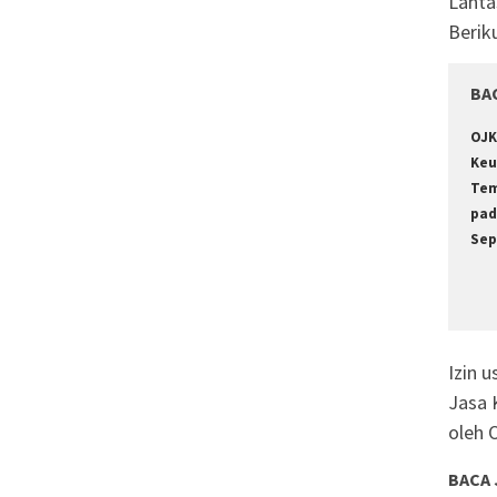
Lanta
Berik
BA
OJK
Keu
Tem
pad
Sep
Izin 
Jasa 
oleh 
BACA 