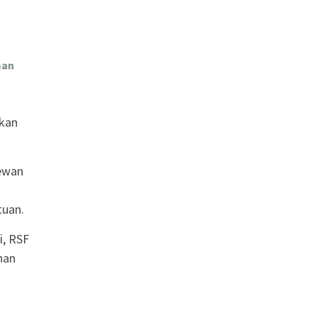
man
kan
dewan
tuan.
i, RSF
han