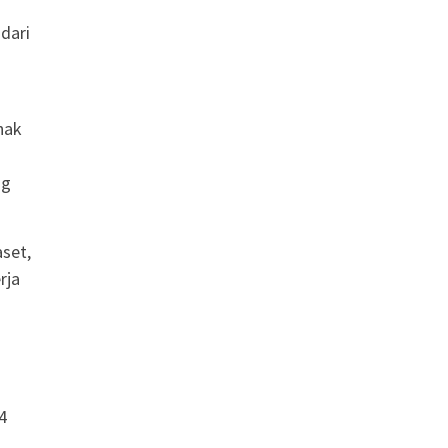
dari
hak
ng
set,
rja
4