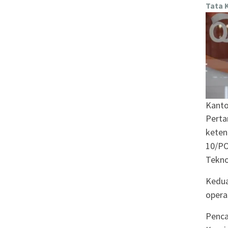
Tata 
Kanto
Perta
keten
10/PO
Tekno
Kedua
opera
Penca