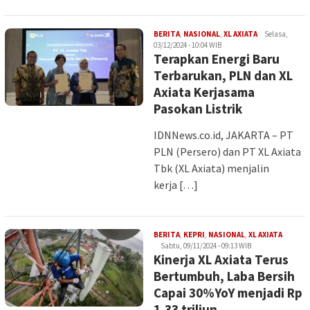
Iman
BERITA
,
NASIONAL
,
XL AXIATA
Selasa,
03/12/2024 - 10:04 WIB
Terapkan Energi Baru
Terbarukan, PLN dan XL
Axiata Kerjasama
Pasokan Listrik
IDNNews.co.id, JAKARTA – PT
PLN (Persero) dan PT XL Axiata
Tbk (XL Axiata) menjalin
kerja […]
Iman
BERITA
,
KEPRI
,
NASIONAL
,
XL AXIATA
Sabtu, 09/11/2024 - 09:13 WIB
Kinerja XL Axiata Terus
Bertumbuh, Laba Bersih
Capai 30%YoY menjadi Rp
1,33 triliun