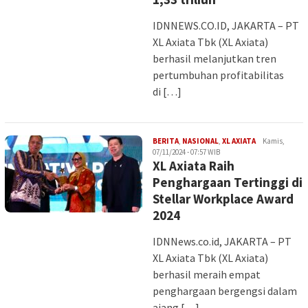
IDNNEWS.CO.ID, JAKARTA – PT
XL Axiata Tbk (XL Axiata)
berhasil melanjutkan tren
pertumbuhan profitabilitas
di […]
Iman
BERITA
,
NASIONAL
,
XL AXIATA
Kamis,
07/11/2024 - 07:57 WIB
XL Axiata Raih
Penghargaan Tertinggi di
Stellar Workplace Award
2024
IDNNews.co.id, JAKARTA – PT
XL Axiata Tbk (XL Axiata)
berhasil meraih empat
penghargaan bergengsi dalam
ajang […]