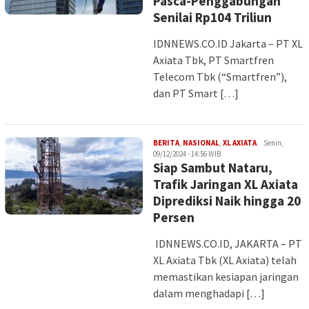
Pasca-Penggabungan
Senilai Rp104 Triliun
IDNNEWS.CO.ID Jakarta – PT XL
Axiata Tbk, PT Smartfren
Telecom Tbk (“Smartfren”),
dan PT Smart […]
Iman
BERITA
,
NASIONAL
,
XL AXIATA
Senin,
09/12/2024 - 14:56 WIB
Siap Sambut Nataru,
Trafik Jaringan XL Axiata
Diprediksi Naik hingga 20
Persen
IDNNEWS.CO.ID, JAKARTA – PT
XL Axiata Tbk (XL Axiata) telah
memastikan kesiapan jaringan
dalam menghadapi […]