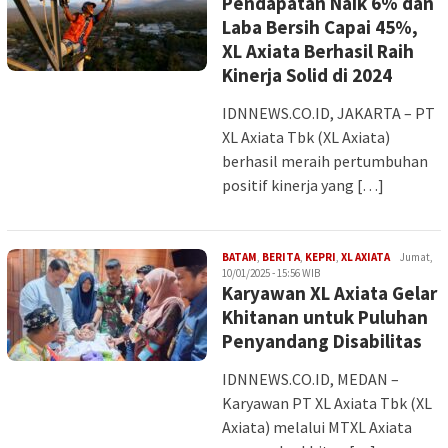
Pendapatan Naik 6% dan
Laba Bersih Capai 45%,
XL Axiata Berhasil Raih
Kinerja Solid di 2024
IDNNEWS.CO.ID, JAKARTA – PT
XL Axiata Tbk (XL Axiata)
berhasil meraih pertumbuhan
positif kinerja yang […]
Iman
BATAM
,
BERITA
,
KEPRI
,
XL AXIATA
Jumat,
10/01/2025 - 15:56 WIB
Karyawan XL Axiata Gelar
Khitanan untuk Puluhan
Penyandang Disabilitas
IDNNEWS.CO.ID, MEDAN –
Karyawan PT XL Axiata Tbk (XL
Axiata) melalui MTXL Axiata