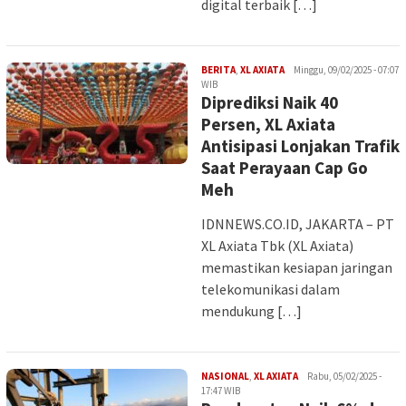
digital terbaik […]
Iman
BERITA
,
XL AXIATA
Minggu, 09/02/2025 - 07:07
WIB
Diprediksi Naik 40
Persen, XL Axiata
Antisipasi Lonjakan Trafik
Saat Perayaan Cap Go
Meh
IDNNEWS.CO.ID, JAKARTA – PT
XL Axiata Tbk (XL Axiata)
memastikan kesiapan jaringan
telekomunikasi dalam
mendukung […]
Iman
NASIONAL
,
XL AXIATA
Rabu, 05/02/2025 -
17:47 WIB