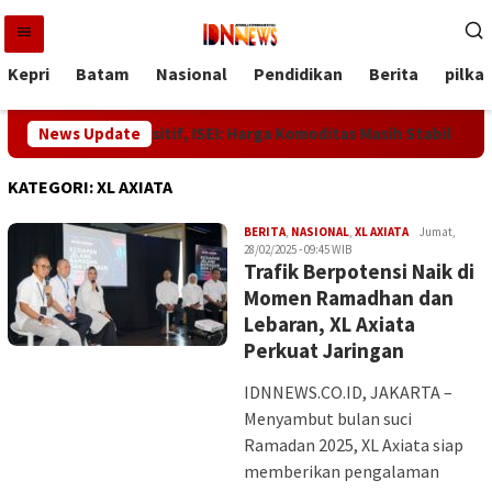
Loncat
ke
konten
Kepri
Batam
Nasional
Pendidikan
Berita
pilka
ri Jadi Sinyal Positif, ISEI: Harga Komoditas Masih Stabil
News Update
KATEGORI:
XL AXIATA
Iman
BERITA
,
NASIONAL
,
XL AXIATA
Jumat,
28/02/2025 - 09:45 WIB
Trafik Berpotensi Naik di
Momen Ramadhan dan
Lebaran, XL Axiata
Perkuat Jaringan
IDNNEWS.CO.ID, JAKARTA –
Menyambut bulan suci
Ramadan 2025, XL Axiata siap
memberikan pengalaman