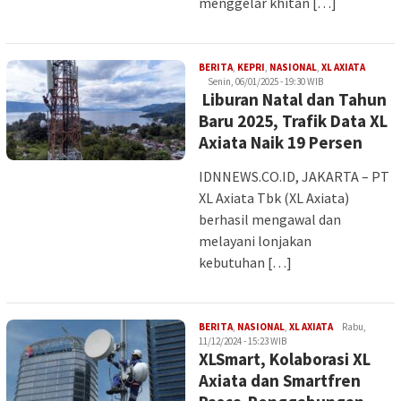
menggelar khitan […]
Iman
BERITA
,
KEPRI
,
NASIONAL
,
XL AXIATA
Senin, 06/01/2025 - 19:30 WIB
Liburan Natal dan Tahun
Baru 2025, Trafik Data XL
Axiata Naik 19 Persen
IDNNEWS.CO.ID, JAKARTA – PT
XL Axiata Tbk (XL Axiata)
berhasil mengawal dan
melayani lonjakan
kebutuhan […]
Iman
BERITA
,
NASIONAL
,
XL AXIATA
Rabu,
11/12/2024 - 15:23 WIB
XLSmart, Kolaborasi XL
Axiata dan Smartfren